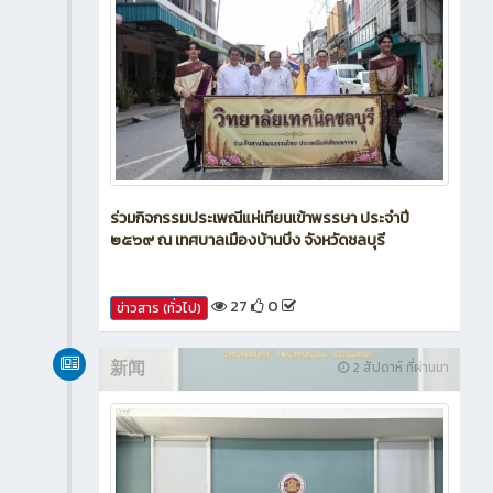
ร่วมกิจกรรมประเพณีแห่เทียนเข้าพรรษา ประจำปี
๒๕๖๙ ณ เทศบาลเมืองบ้านบึง จังหวัดชลบุรี
27
0
ข่าวสาร (ทั่วไป)
新闻
2 สัปดาห์ ที่ผ่านมา