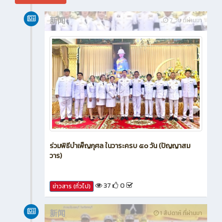
新闻
7 วัน ที่ผ่านมา
ร่วมพิธีบำเพ็ญกุศล ในวาระครบ ๕๐ วัน (ปัญญาสม
วาร)
37
0
ข่าวสาร (ทั่วไป)
新闻
1 สัปดาห์ ที่ผ่านมา