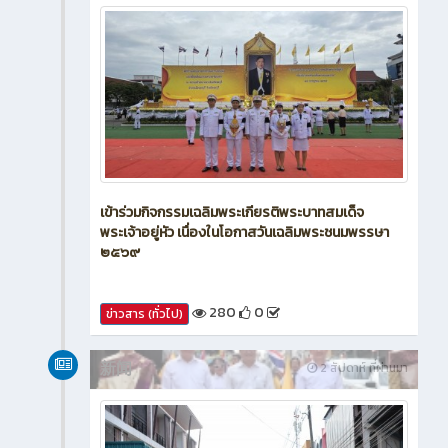
เข้าร่วมกิจกรรมเฉลิมพระเกียรติพระบาทสมเด็จ
พระเจ้าอยู่หัว เนื่องในโอกาสวันเฉลิมพระชนมพรรษา
๒๕๖๙
280
0
ข่าวสาร (ทั่วไป)
新闻
2 สัปดาห์ ที่ผ่านมา