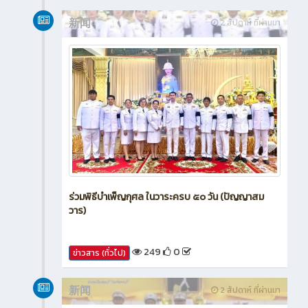
新闻
2 สัปดาห์ ที่ผ่านมา
ร่วมพิธีบำเพ็ญกุศล ในวาระครบ ๕๐ วัน (ปัญญาสม
วาร)
249
0
ข่าวสาร (ทั่วไป)
新闻
2 สัปดาห์ ที่ผ่านมา