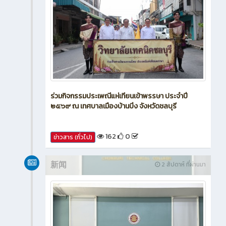
ร่วมกิจกรรมประเพณีแห่เทียนเข้าพรรษา ประจำปี
๒๕๖๙ ณ เทศบาลเมืองบ้านบึง จังหวัดชลบุรี
162
0
ข่าวสาร (ทั่วไป)
新闻
2 สัปดาห์ ที่ผ่านมา