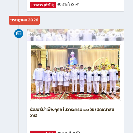
41
0
ข่าวสาร (ทั่วไป)
กรกฎาคม 2026
News
1 สัปดาห์ ที่ผ่านมา
ร่วมพิธีบำเพ็ญกุศล ในวาระครบ ๕๐ วัน (ปัญญาสม
วาร)