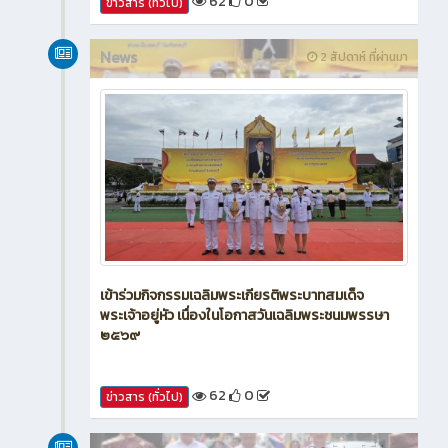
62
0
ข่าวสาร (ทั่วไป)
News
2 สัปดาห์ ที่ผ่านมา
เข้าร่วมกิจกรรมเฉลิมพระเกียรติพระบาทสมเด็จ
พระเจ้าอยู่หัว เนื่องในโอกาสวันเฉลิมพระชนมพรรษา
๒๕๖๙
62
0
ข่าวสาร (ทั่วไป)