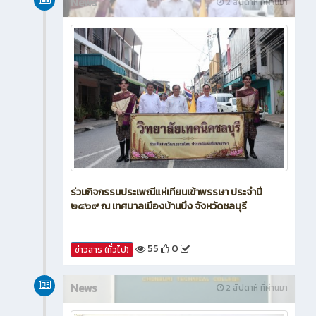
News
2 สัปดาห์ ที่ผ่านมา
ร่วมกิจกรรมประเพณีแห่เทียนเข้าพรรษา ประจำปี
๒๕๖๙ ณ เทศบาลเมืองบ้านบึง จังหวัดชลบุรี
55
0
ข่าวสาร (ทั่วไป)
News
2 สัปดาห์ ที่ผ่านมา