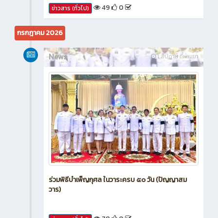
49
0
ข่าวสาร (ทั่วไป)
กรกฎาคม 2026
News
1 สัปดาห์ ที่ผ่านมา
ร่วมพิธีบำเพ็ญกุศล ในวาระครบ ๕๐ วัน (ปัญญาสม
วาร)