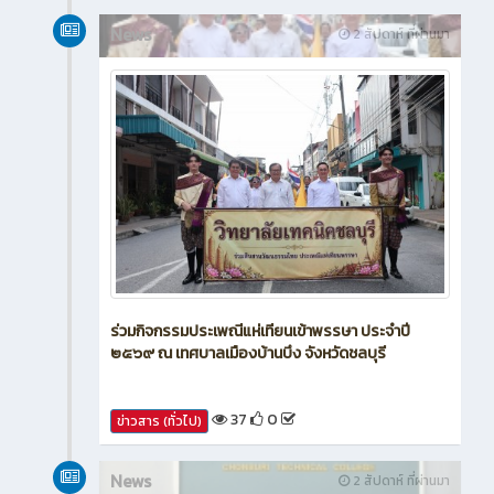
News
2 สัปดาห์ ที่ผ่านมา
ร่วมกิจกรรมประเพณีแห่เทียนเข้าพรรษา ประจำปี
๒๕๖๙ ณ เทศบาลเมืองบ้านบึง จังหวัดชลบุรี
37
0
ข่าวสาร (ทั่วไป)
News
2 สัปดาห์ ที่ผ่านมา