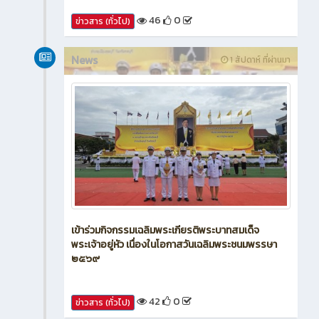
46
0
ข่าวสาร (ทั่วไป)
News
1 สัปดาห์ ที่ผ่านมา
เข้าร่วมกิจกรรมเฉลิมพระเกียรติพระบาทสมเด็จ
พระเจ้าอยู่หัว เนื่องในโอกาสวันเฉลิมพระชนมพรรษา
๒๕๖๙
42
0
ข่าวสาร (ทั่วไป)