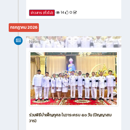
14
0
ข่าวสาร (ทั่วไป)
กรกฎาคม 2026
News
1 สัปดาห์ ที่ผ่านมา
ร่วมพิธีบำเพ็ญกุศล ในวาระครบ ๕๐ วัน (ปัญญาสม
วาร)