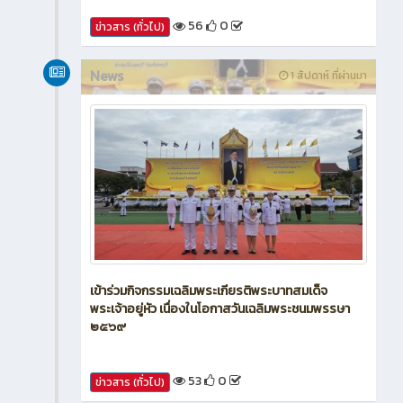
56
0
ข่าวสาร (ทั่วไป)
News
1 สัปดาห์ ที่ผ่านมา
เข้าร่วมกิจกรรมเฉลิมพระเกียรติพระบาทสมเด็จ
พระเจ้าอยู่หัว เนื่องในโอกาสวันเฉลิมพระชนมพรรษา
๒๕๖๙
53
0
ข่าวสาร (ทั่วไป)