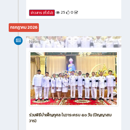
25
0
ข่าวสาร (ทั่วไป)
กรกฎาคม 2026
News
1 สัปดาห์ ที่ผ่านมา
ร่วมพิธีบำเพ็ญกุศล ในวาระครบ ๕๐ วัน (ปัญญาสม
วาร)