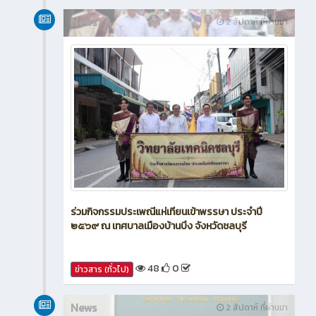
News
2 สัปดาห์ ที่ผ่านมา
ร่วมกิจกรรมประเพณีแห่เทียนเข้าพรรษา ประจำปี
๒๕๖๙ ณ เทศบาลเมืองบ้านบึง จังหวัดชลบุรี
48
0
ข่าวสาร (ทั่วไป)
News
2 สัปดาห์ ที่ผ่านมา