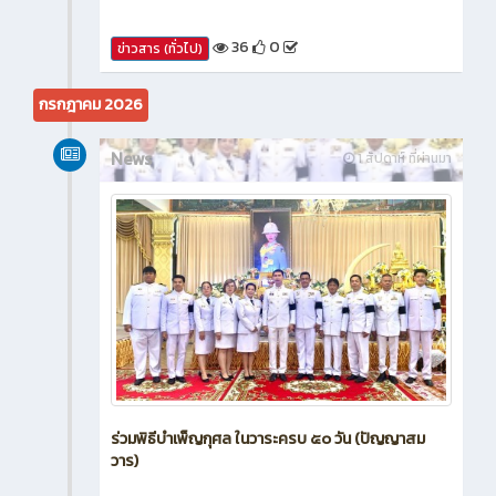
36
0
ข่าวสาร (ทั่วไป)
กรกฎาคม 2026
News
1 สัปดาห์ ที่ผ่านมา
ร่วมพิธีบำเพ็ญกุศล ในวาระครบ ๕๐ วัน (ปัญญาสม
วาร)