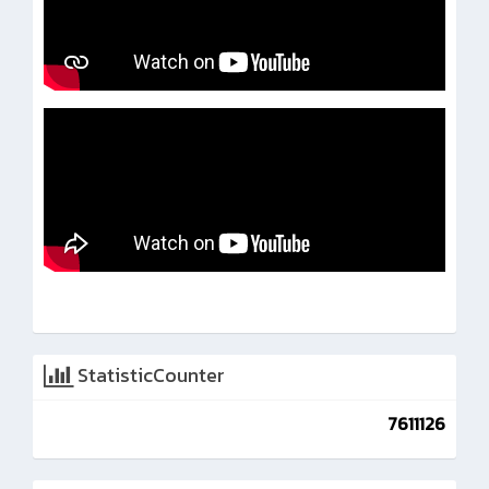
StatisticCounter
7611126