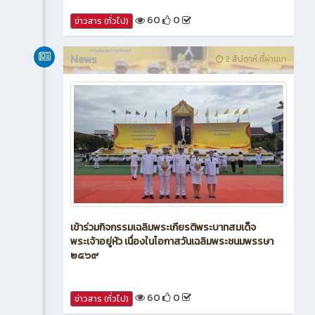
60
0
ข่าวสาร (ทั่วไป)
News
2 สัปดาห์ ที่ผ่านมา
เข้าร่วมกิจกรรมเฉลิมพระเกียรติพระบาทสมเด็จ
พระเจ้าอยู่หัว เนื่องในโอกาสวันเฉลิมพระชนมพรรษา
๒๕๖๙
60
0
ข่าวสาร (ทั่วไป)