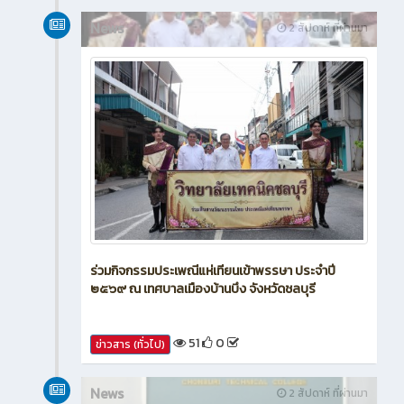
News
2 สัปดาห์ ที่ผ่านมา
ร่วมกิจกรรมประเพณีแห่เทียนเข้าพรรษา ประจำปี
๒๕๖๙ ณ เทศบาลเมืองบ้านบึง จังหวัดชลบุรี
51
0
ข่าวสาร (ทั่วไป)
News
2 สัปดาห์ ที่ผ่านมา