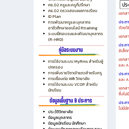
ศธ.02 ครูและครูที่ปรึกษา
ศธ.02 ตรวจสอบผลการเรียน
เอกสา
ID Plan
ประก
การพัฒนาครูและบุคลากร
ด้วยว
อาชีวศึกษาออนไลน์ Rtraining
ระบบฝึกอบรมและพัฒนาบุคลากร
เอกสา
(R-HRD)
ประก
อิเล็ก
เอกสา
การใช้งานระบบ MyRms สำหรับผู้
และ A
ปกครอง
การเพิ่มรายวิชาเข้าแถวสำหรับครู
ประก
การเชื่อมต่อ Wifi วิทยาลัย
และ A
การใช้งานระบบ VCOP สำหรับ
เอกสา
นักเรียน
ซึ่งไม
ประก
ไม่มี
ประวัติวิทยาลัย
ข้อมูลบุคลากร
ข้อมูลนักเรียน นักศึกษา