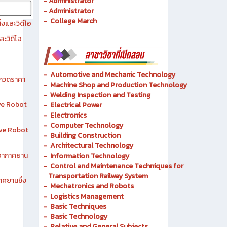
- Administrator
- Administrator
- College March
งและวิดีโอ
ละวิดีโอ
-
Automotive and Mechanic
Technology
ระกวดราคา
- Machine Shop and Production Technology
-
Welding Inspection and Testing
ive Robot
-
Electrical Power
-
Electronics
-
Computer Technology
tive Robot
-
Building Construction
-
Architectural Technology
าอากาศยาน
-
Information Technology
-
Control and Maintenance Techniques for
Transportation Railway System
าศยานซึ่ง
-
Mechatronics and Robots
-
Logistics Management
-
Basic Techniques
-
Basic Technology
-
Relative and General Subjects