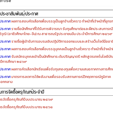
rtise
ประกาศ
ผลการสอบคัดเลือกเพื่อบรรจุเป็นลูกจ้างชั่วคราว ทำหน้าที่เจ้าหน้าที่ธุกร
ประกาศ
รายชื่อนักศึกษาที่ได้รับการพิจารณา รับทุนศึกษาต่อและฝึกประสบการณ์ว
ิวุฒิ (อาชีวศึกษาไทย-จีน) ณ สาธารณรัฐประชาชนจีน ประจำปีการศึกษา ๒๕๖๙
ประกาศ
รายชื่อผู้เข้ารับการอบรมเชิงปฏิบัติการออกแบบและสร้างเว็บไซต์มืออาชีพ
ประกาศ
ผลการสอบคัดเลือกเพื่อบรรจุบุคคลเป็นลูกจ้างชั่วคราว ทำหน้าที่เจ้าหน้าท
ประกาศ
รับสมัครบุคคลเข้าเป็นนักศึกษาระดับปริญญาตรี หลักสูตรเทคโนโลยีบัณ
ปีการศึกษา ๒๕๖๙
ประกาศ
ผลการคัดเลือกนักเรียนเพื่อรับทุนกองทุนเพื่อความเสมอภาคทางการศ
ประกาศ
มาตรการลดการใช้พลังงานเพื่อรองรับสถานการณ์วิกฤตการณ์ภูมิภาค
ออกกลาง
รจัดซื้อครุภัณฑ์ปีงบประมาณ ๒๕๖๙
รจัดซื้อครุภัณฑ์ปีงบประมาณ ๒๕๖๘