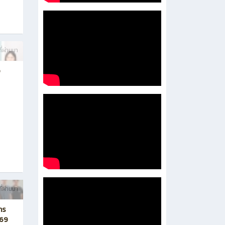
ี่ผ่านมา
อ
ี่ผ่านมา
าร
569