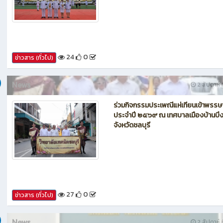
24
0
ข่าวสาร (ทั่วไป)
News
2 สัปดาห์ ท
ร่วมกิจกรรมประเพณีแห่เทียนเข้าพรรษ
ประจำปี ๒๕๖๙ ณ เทศบาลเมืองบ้านบึ
จังหวัดชลบุรี
27
0
ข่าวสาร (ทั่วไป)
News
2 สัปดาห์ ท