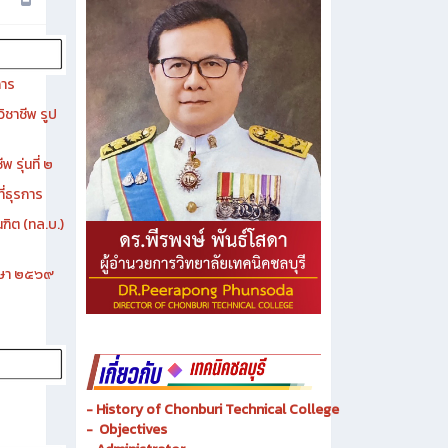
การ
ิชาชีพ รูป
 รุ่นที่ ๒
ี่ธุรการ
ฑิต (ทล.บ.)
ึกษา ๒๕๖๙
- History of Chonburi Technical College
- Objectives