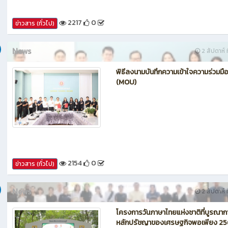
2217
0
ข่าวสาร (ทั่วไป)
News
2 สัปดาห์ ท
พิธีลงนามบันทึกความเข้าใจความร่วมมื
(MOU)
2154
0
ข่าวสาร (ทั่วไป)
News
2 สัปดาห์ ท
โครงการวันภาษาไทยแห่งชาติที่บูรณาก
หลักปรัชญาของเศรษฐกิจพอเพียง 2