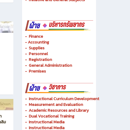
ี่ผ่านมา
- Finance
-
Accounting
-
Supplies
-
Personnel
- Registration
-
General Administration
-
Premises
-
Instructional Curriculum Development
ี่ผ่านมา
- Measurement and Evaluation
- Academic Resources and Library
ท
-
Dual Vocational Training
ฉลิม
-
Instructional Media
-
Instructional Media