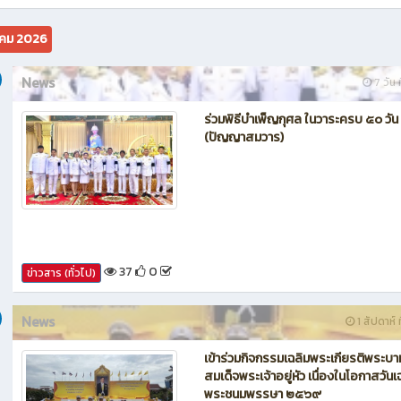
คม 2026
News
7 วัน ท
ร่วมพิธีบำเพ็ญกุศล ในวาระครบ ๕๐ วัน
(ปัญญาสมวาร)
37
0
ข่าวสาร (ทั่วไป)
News
1 สัปดาห์ ท
เข้าร่วมกิจกรรมเฉลิมพระเกียรติพระบา
สมเด็จพระเจ้าอยู่หัว เนื่องในโอกาสวันเ
พระชนมพรรษา ๒๕๖๙