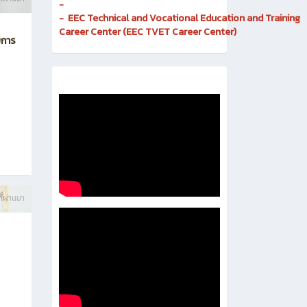
-
- EEC Technical and Vocational Education and Training
Career Center (EEC TVET Career Center)
บการ
ี่ผ่านมา