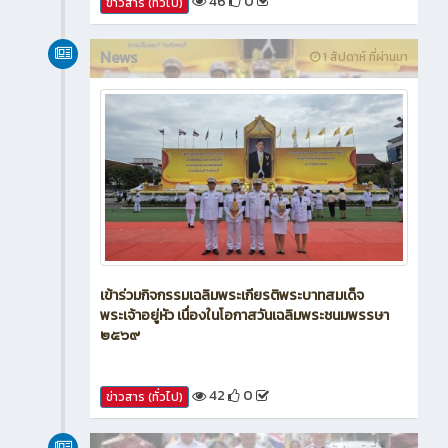
46
0
ข่าวสาร (ทั่วไป)
News
1 สัปดาห์ ที่ผ่านมา
เข้าร่วมกิจกรรมเฉลิมพระเกียรติพระบาทสมเด็จ
พระเจ้าอยู่หัว เนื่องในโอกาสวันเฉลิมพระชนมพรรษา
๒๕๖๙
42
0
ข่าวสาร (ทั่วไป)