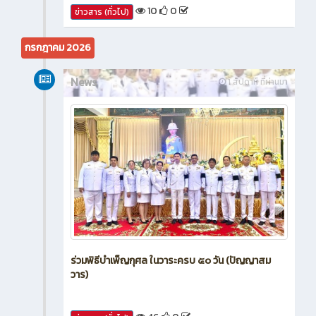
10
0
ข่าวสาร (ทั่วไป)
กรกฎาคม 2026
News
1 สัปดาห์ ที่ผ่านมา
ร่วมพิธีบำเพ็ญกุศล ในวาระครบ ๕๐ วัน (ปัญญาสม
วาร)