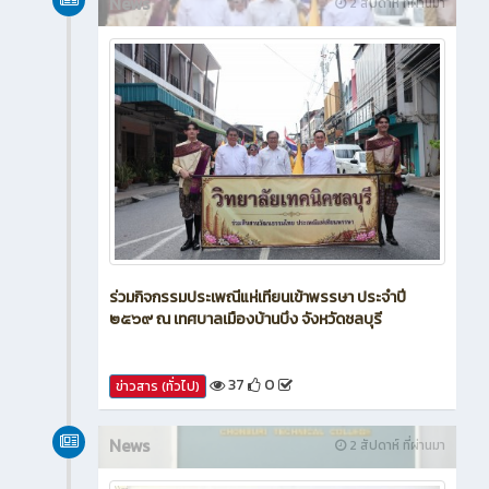
News
2 สัปดาห์ ที่ผ่านมา
ร่วมกิจกรรมประเพณีแห่เทียนเข้าพรรษา ประจำปี
๒๕๖๙ ณ เทศบาลเมืองบ้านบึง จังหวัดชลบุรี
37
0
ข่าวสาร (ทั่วไป)
News
2 สัปดาห์ ที่ผ่านมา