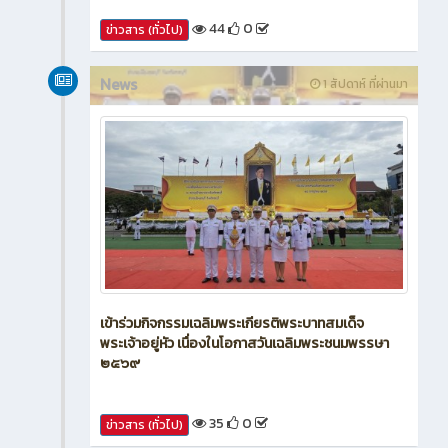
44
0
ข่าวสาร (ทั่วไป)
News
1 สัปดาห์ ที่ผ่านมา
เข้าร่วมกิจกรรมเฉลิมพระเกียรติพระบาทสมเด็จ
พระเจ้าอยู่หัว เนื่องในโอกาสวันเฉลิมพระชนมพรรษา
๒๕๖๙
35
0
ข่าวสาร (ทั่วไป)