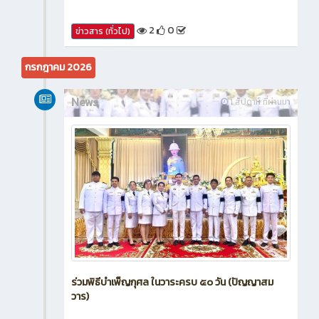
2
0
ข่าวสาร (ทั่วไป)
กรกฎาคม 2026
News
1 สัปดาห์ ที่ผ่านมา
ร่วมพิธีบำเพ็ญกุศล ในวาระครบ ๕๐ วัน (ปัญญาสม
วาร)