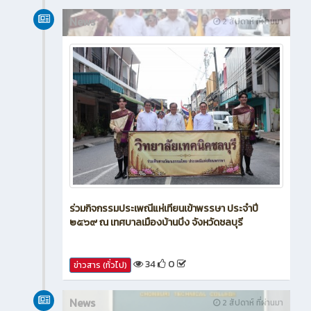
News
2 สัปดาห์ ที่ผ่านมา
ร่วมกิจกรรมประเพณีแห่เทียนเข้าพรรษา ประจำปี
๒๕๖๙ ณ เทศบาลเมืองบ้านบึง จังหวัดชลบุรี
34
0
ข่าวสาร (ทั่วไป)
News
2 สัปดาห์ ที่ผ่านมา