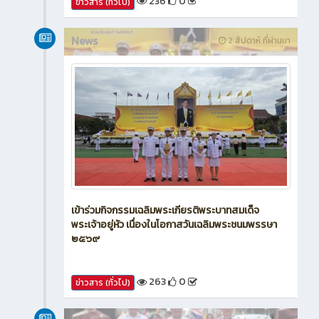
236
0
ข่าวสาร (ทั่วไป)
News
2 สัปดาห์ ที่ผ่านมา
เข้าร่วมกิจกรรมเฉลิมพระเกียรติพระบาทสมเด็จ
พระเจ้าอยู่หัว เนื่องในโอกาสวันเฉลิมพระชนมพรรษา
๒๕๖๙
263
0
ข่าวสาร (ทั่วไป)