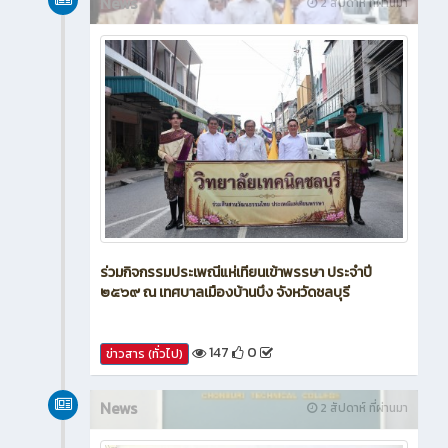
News
2 สัปดาห์ ที่ผ่านมา
ร่วมกิจกรรมประเพณีแห่เทียนเข้าพรรษา ประจำปี
๒๕๖๙ ณ เทศบาลเมืองบ้านบึง จังหวัดชลบุรี
147
0
ข่าวสาร (ทั่วไป)
News
2 สัปดาห์ ที่ผ่านมา