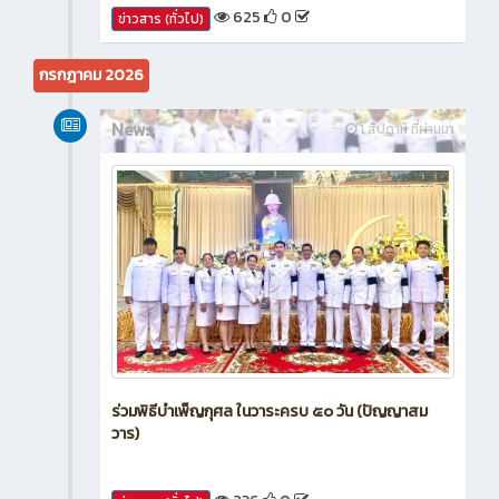
625
0
ข่าวสาร (ทั่วไป)
กรกฎาคม 2026
News
1 สัปดาห์ ที่ผ่านมา
ร่วมพิธีบำเพ็ญกุศล ในวาระครบ ๕๐ วัน (ปัญญาสม
วาร)