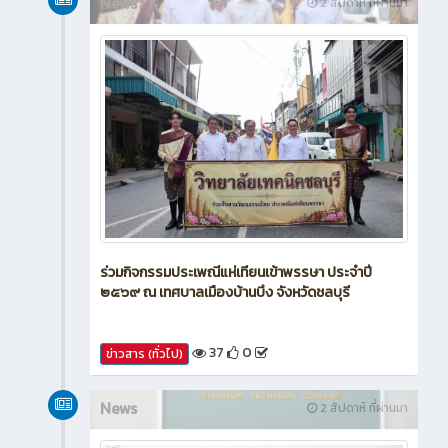
News
2 สัปดาห์ ที่ผ่านมา
ร่วมกิจกรรมประเพณีแห่เทียนเข้าพรรษา ประจำปี
๒๕๖๙ ณ เทศบาลเมืองบ้านบึง จังหวัดชลบุรี
37
0
ข่าวสาร (ทั่วไป)
News
2 สัปดาห์ ที่ผ่านมา