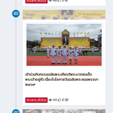
46
0
ข่าวสาร (ทั่วไป)
News
1 สัปดาห์ ที่ผ่านมา
เข้าร่วมกิจกรรมเฉลิมพระเกียรติพระบาทสมเด็จ
พระเจ้าอยู่หัว เนื่องในโอกาสวันเฉลิมพระชนมพรรษา
๒๕๖๙
40
0
ข่าวสาร (ทั่วไป)