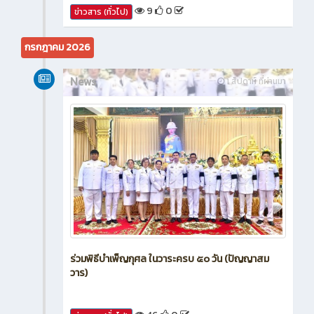
9
0
ข่าวสาร (ทั่วไป)
กรกฎาคม 2026
News
1 สัปดาห์ ที่ผ่านมา
ร่วมพิธีบำเพ็ญกุศล ในวาระครบ ๕๐ วัน (ปัญญาสม
วาร)