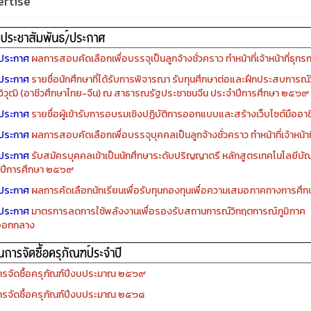
rtise
ประกาศ
ผลการสอบคัดเลือกเพื่อบรรจุเป็นลูกจ้างชั่วคราว ทำหน้าที่เจ้าหน้าที่ธุกร
ประกาศ
รายชื่อนักศึกษาที่ได้รับการพิจารณา รับทุนศึกษาต่อและฝึกประสบการณ์ว
ิวุฒิ (อาชีวศึกษาไทย-จีน) ณ สาธารณรัฐประชาชนจีน ประจำปีการศึกษา ๒๕๖๙
ประกาศ
รายชื่อผู้เข้ารับการอบรมเชิงปฏิบัติการออกแบบและสร้างเว็บไซต์มืออาชีพ
ประกาศ
ผลการสอบคัดเลือกเพื่อบรรจุบุคคลเป็นลูกจ้างชั่วคราว ทำหน้าที่เจ้าหน้าท
ประกาศ
รับสมัครบุคคลเข้าเป็นนักศึกษาระดับปริญญาตรี หลักสูตรเทคโนโลยีบัณ
ปีการศึกษา ๒๕๖๙
ประกาศ
ผลการคัดเลือกนักเรียนเพื่อรับทุนกองทุนเพื่อความเสมอภาคทางการศ
ประกาศ
มาตรการลดการใช้พลังงานเพื่อรองรับสถานการณ์วิกฤตการณ์ภูมิภาค
ออกกลาง
รจัดซื้อครุภัณฑ์ปีงบประมาณ ๒๕๖๙
รจัดซื้อครุภัณฑ์ปีงบประมาณ ๒๕๖๘