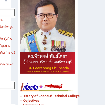
การ
ิชาชีพ รูป
 รุ่นที่ ๒
ี่ธุรการ
ฑิต (ทล.บ.)
ึกษา ๒๕๖๙
- History of Chonburi Technical College
- Objectives