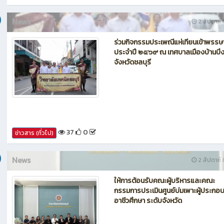
News
2 สัปดาห์ ท
ร่วมกิจกรรมประเพณีแห่เทียนเข้าพรรษ
ประจำปี ๒๕๖๙ ณ เทศบาลเมืองบ้านบึ
จังหวัดชลบุรี
37
0
ข่าวสาร (ทั่วไป)
News
2 สัปดาห์ ท
ให้การต้อนรับคณะผู้บริหารและคณะ
กรรมการประเมินศูนย์บ่มเพาะผู้ประกอ
อาชีวศึกษา ระดับจังหวัด