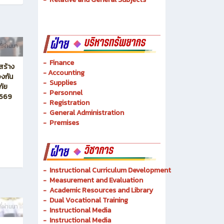
ี่ผ่านมา
- Finance
สร้าง
-
Accounting
งกัน
-
Supplies
ภัย
-
Personnel
2569
- Registration
-
General Administration
-
Premises
-
Instructional Curriculum Development
- Measurement and Evaluation
- Academic Resources and Library
-
Dual Vocational Training
ี่ผ่านมา
-
Instructional Media
-
Instructional Media