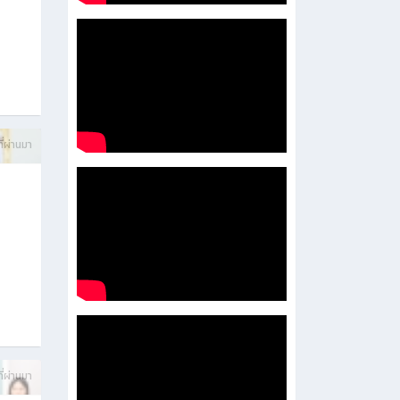
ี่ผ่านมา
ี่ผ่านมา