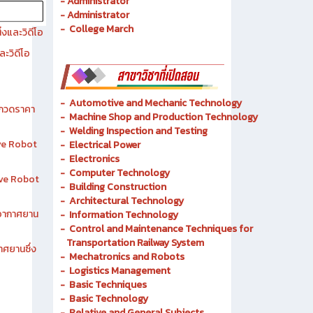
- Administrator
- Administrator
- College March
งและวิดีโอ
ละวิดีโอ
-
Automotive and Mechanic
Technology
ระกวดราคา
- Machine Shop and Production Technology
-
Welding Inspection and Testing
ive Robot
-
Electrical Power
-
Electronics
-
Computer Technology
tive Robot
-
Building Construction
-
Architectural Technology
าอากาศยาน
-
Information Technology
-
Control and Maintenance Techniques for
Transportation Railway System
าศยานซึ่ง
-
Mechatronics and Robots
-
Logistics Management
-
Basic Techniques
-
Basic Technology
-
Relative and General Subjects