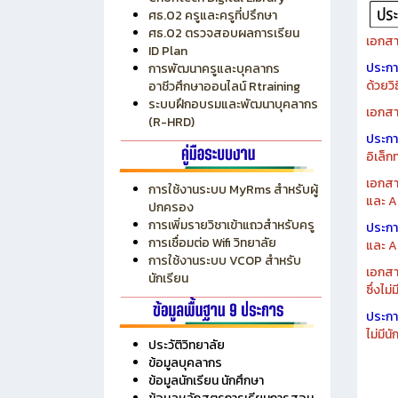
ศธ.02 ครูและครูที่ปรึกษา
ศธ.02 ตรวจสอบผลการเรียน
เอกสา
ID Plan
ประก
การพัฒนาครูและบุคลากร
ด้วยว
อาชีวศึกษาออนไลน์ Rtraining
ระบบฝึกอบรมและพัฒนาบุคลากร
เอกสา
(R-HRD)
ประก
อิเล็ก
เอกสา
การใช้งานระบบ MyRms สำหรับผู้
และ A
ปกครอง
การเพิ่มรายวิชาเข้าแถวสำหรับครู
ประก
การเชื่อมต่อ Wifi วิทยาลัย
และ A
การใช้งานระบบ VCOP สำหรับ
เอกสา
นักเรียน
ซึ่งไม
ประก
ไม่มี
ประวัติวิทยาลัย
ข้อมูลบุคลากร
ข้อมูลนักเรียน นักศึกษา