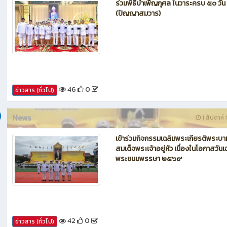
ร่วมพิธีบำเพ็ญกุศล ในวาระครบ ๕๐ วัน
(ปัญญาสมวาร)
46
0
ข่าวสาร (ทั่วไป)
News
1 สัปดาห์ ท
เข้าร่วมกิจกรรมเฉลิมพระเกียรติพระบา
สมเด็จพระเจ้าอยู่หัว เนื่องในโอกาสวันเ
พระชนมพรรษา ๒๕๖๙
42
0
ข่าวสาร (ทั่วไป)