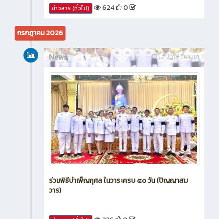
624
0
ข่าวสาร (ทั่วไป)
กรกฎาคม 2026
News
1 สัปดาห์ ที่ผ่านมา
ร่วมพิธีบำเพ็ญกุศล ในวาระครบ ๕๐ วัน (ปัญญาสม
วาร)