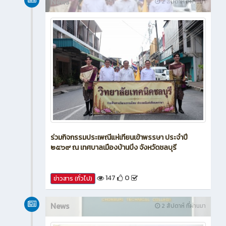
News
2 สัปดาห์ ที่ผ่านมา
ร่วมกิจกรรมประเพณีแห่เทียนเข้าพรรษา ประจำปี
๒๕๖๙ ณ เทศบาลเมืองบ้านบึง จังหวัดชลบุรี
147
0
ข่าวสาร (ทั่วไป)
News
2 สัปดาห์ ที่ผ่านมา