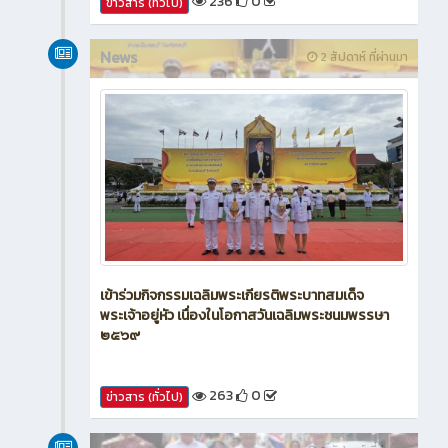
236
0
ข่าวสาร (ทั่วไป)
News
2 สัปดาห์ ที่ผ่านมา
เข้าร่วมกิจกรรมเฉลิมพระเกียรติพระบาทสมเด็จ
พระเจ้าอยู่หัว เนื่องในโอกาสวันเฉลิมพระชนมพรรษา
๒๕๖๙
263
0
ข่าวสาร (ทั่วไป)