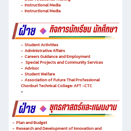
- Academic Resources and Library
-
Dual Vocational Training
-
Instructional Media
-
Instructional Media
-
Student Activities
-
Administrative Affairs
-
Careers Guidance and Employment
-
Special Projects and Community Services
-
Advisor
- Student Welfare
-
Association of Future Thai Professional
Chonburi Technical College: AFT -CTC
-
- Plan and Budget