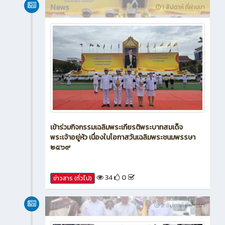
News
1 สัปดาห์ ที่ผ่านมา
เข้าร่วมกิจกรรมเฉลิมพระเกียรติพระบาทสมเด็จ
พระเจ้าอยู่หัว เนื่องในโอกาสวันเฉลิมพระชนมพรรษา
๒๕๖๙
34
0
ข่าวสาร (ทั่วไป)
News
2 สัปดาห์ ที่ผ่านมา