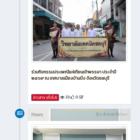
ร่วมกิจกรรมประเพณีแห่เทียนเข้าพรรษา ประจำปี
๒๕๖๙ ณ เทศบาลเมืองบ้านบึง จังหวัดชลบุรี
33
0
ข่าวสาร (ทั่วไป)
News
2 สัปดาห์ ที่ผ่านมา