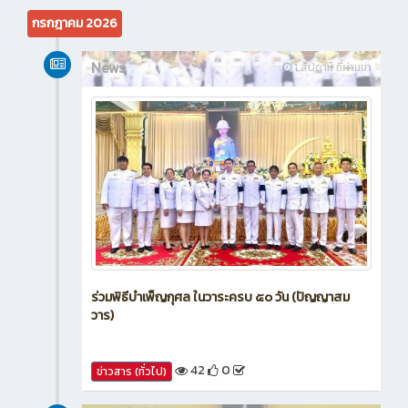
กรกฎาคม 2026
News
1 สัปดาห์ ที่ผ่านมา
ร่วมพิธีบำเพ็ญกุศล ในวาระครบ ๕๐ วัน (ปัญญาสม
วาร)
42
0
ข่าวสาร (ทั่วไป)