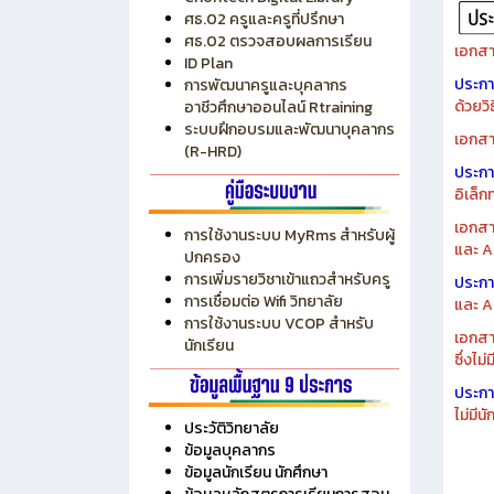
ระบบบริหารงบประมาณ MyPSD
แผนกา
ระบบบริหารจัดการสถานศึกษา
แผนกา
RMS
Chontech Digital Library
ศธ.02 ครูและครูที่ปรึกษา
ศธ.02 ตรวจสอบผลการเรียน
เอกสา
ID Plan
ประก
การพัฒนาครูและบุคลากร
ด้วยว
อาชีวศึกษาออนไลน์ Rtraining
ระบบฝึกอบรมและพัฒนาบุคลากร
เอกสา
(R-HRD)
ประก
อิเล็ก
เอกสา
การใช้งานระบบ MyRms สำหรับผู้
และ A
ปกครอง
การเพิ่มรายวิชาเข้าแถวสำหรับครู
ประก
การเชื่อมต่อ Wifi วิทยาลัย
และ A
การใช้งานระบบ VCOP สำหรับ
เอกสา
นักเรียน
ซึ่งไม
ประก