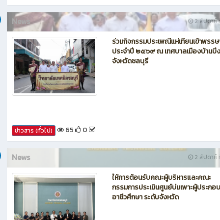
69
0
ข่าวสาร (ทั่วไป)
News
2 สัปดาห์ ท
ร่วมกิจกรรมประเพณีแห่เทียนเข้าพรรษ
ประจำปี ๒๕๖๙ ณ เทศบาลเมืองบ้านบึ
จังหวัดชลบุรี
65
0
ข่าวสาร (ทั่วไป)
News
2 สัปดาห์ ท
ให้การต้อนรับคณะผู้บริหารและคณะ