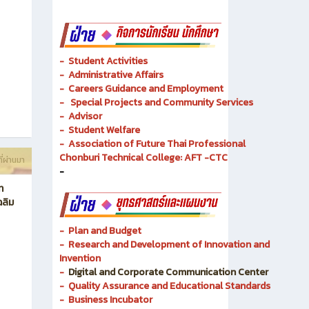
- Academic Resources and Library
-
Dual Vocational Training
ี่ผ่านมา
-
Instructional Media
-
Instructional Media
-
Student Activities
-
Administrative Affairs
-
Careers Guidance and Employment
-
Special Projects and Community Services
-
Advisor
- Student Welfare
-
Association of Future Thai Professional
Chonburi Technical College: AFT -CTC
ี่ผ่านมา
-
ท
ฉลิม
- Plan and Budget
- Research and Development of Innovation and