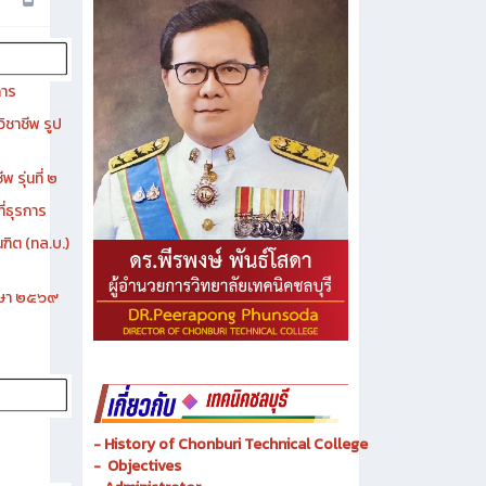
การ
ิชาชีพ รูป
 รุ่นที่ ๒
ี่ธุรการ
ฑิต (ทล.บ.)
ึกษา ๒๕๖๙