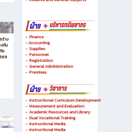
-
Mechatronics and Robots
-
Logistics Management
-
Basic Techniques
-
Basic Technology
-
Relative and General Subjects
ี่ผ่านมา
- Finance
สร้าง
-
Accounting
งกัน
-
Supplies
ภัย
-
Personnel
2569
- Registration
-
General Administration
-
Premises
-
Instructional Curriculum Development
- Measurement and Evaluation