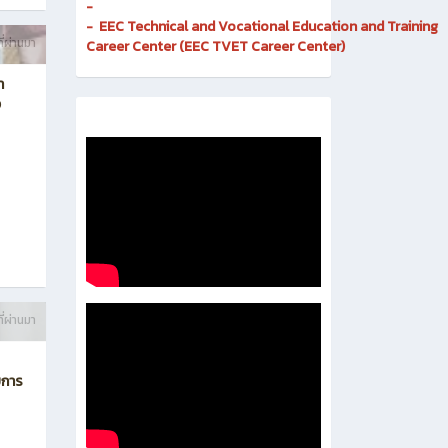
Invention
-
Digital and Corporate Communication Center
- Quality Assurance and Educational Standards
- Business Incubator
-
- EEC Technical and Vocational Education and Training
ี่ผ่านมา
Career Center (EEC TVET Career Center)
า
ง
ี่ผ่านมา