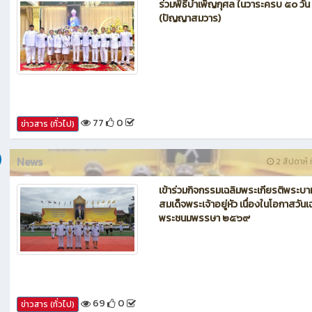
News
1 สัปดาห์ ท
ร่วมพิธีบำเพ็ญกุศล ในวาระครบ ๕๐ วัน
(ปัญญาสมวาร)
77
0
ข่าวสาร (ทั่วไป)
News
2 สัปดาห์ ท
เข้าร่วมกิจกรรมเฉลิมพระเกียรติพระบา
สมเด็จพระเจ้าอยู่หัว เนื่องในโอกาสวันเ
พระชนมพรรษา ๒๕๖๙