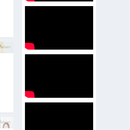
บการ
ี่ผ่านมา