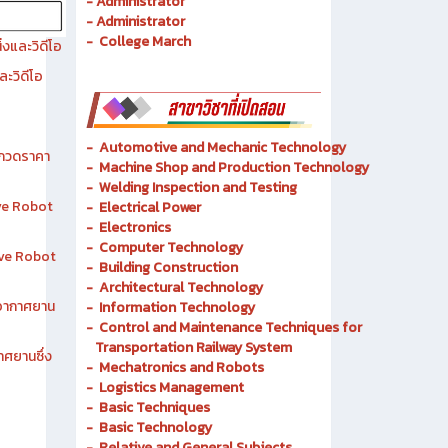
- History of Chonburi Technical College
- Objectives
- Administrator
- Administrator
- College March
งและวิดีโอ
ละวิดีโอ
-
Automotive and Mechanic
Technology
ระกวดราคา
- Machine Shop and Production Technology
-
Welding Inspection and Testing
ive Robot
-
Electrical Power
-
Electronics
-
Computer Technology
tive Robot
-
Building Construction
-
Architectural Technology
าอากาศยาน
-
Information Technology
-
Control and Maintenance Techniques for
Transportation Railway System
าศยานซึ่ง