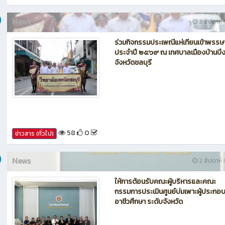
62
0
ข่าวสาร (ทั่วไป)
News
2 สัปดาห์ ท
ร่วมกิจกรรมประเพณีแห่เทียนเข้าพรรษ
ประจำปี ๒๕๖๙ ณ เทศบาลเมืองบ้านบึ
จังหวัดชลบุรี
58
0
ข่าวสาร (ทั่วไป)
News
2 สัปดาห์ ท
ให้การต้อนรับคณะผู้บริหารและคณะ