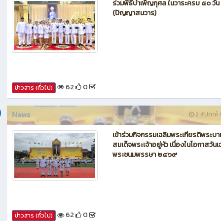
News
1 สัปดาห์ ท
ร่วมพิธีบำเพ็ญกุศล ในวาระครบ ๕๐ วัน
(ปัญญาสมวาร)
62
0
ข่าวสาร (ทั่วไป)
News
2 สัปดาห์ ท
เข้าร่วมกิจกรรมเฉลิมพระเกียรติพระบา
สมเด็จพระเจ้าอยู่หัว เนื่องในโอกาสวันเ
พระชนมพรรษา ๒๕๖๙