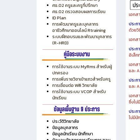
ระบบบริหารงบประมาณ MyPSD
แผนกา
ระบบบริหารจัดการสถานศึกษา
แผนกา
RMS
Chontech Digital Library
ศธ.02 ครูและครูที่ปรึกษา
ศธ.02 ตรวจสอบผลการเรียน
เอกสา
ID Plan
ประก
การพัฒนาครูและบุคลากร
ด้วยว
อาชีวศึกษาออนไลน์ Rtraining
ระบบฝึกอบรมและพัฒนาบุคลากร
เอกสา
(R-HRD)
ประก
อิเล็ก
เอกสา
การใช้งานระบบ MyRms สำหรับผู้
และ A
ปกครอง
การเพิ่มรายวิชาเข้าแถวสำหรับครู
ประก
การเชื่อมต่อ Wifi วิทยาลัย
และ A
การใช้งานระบบ VCOP สำหรับ
เอกสา
นักเรียน
ซึ่งไม
ประก