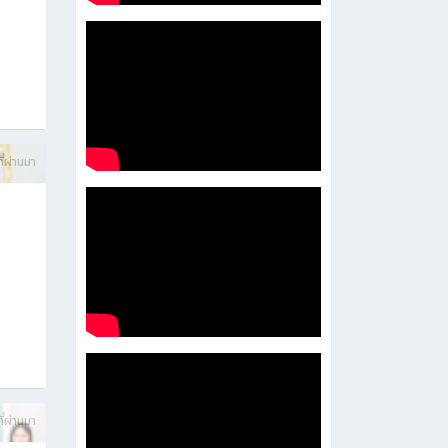
บการ
ี่ผ่านมา