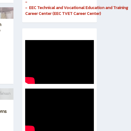
Invention
-
Digital and Corporate Communication Center
- Quality Assurance and Educational Standards
- Business Incubator
-
- EEC Technical and Vocational Education and Training
ี่ผ่านมา
Career Center (EEC TVET Career Center)
า
ง
ี่ผ่านมา