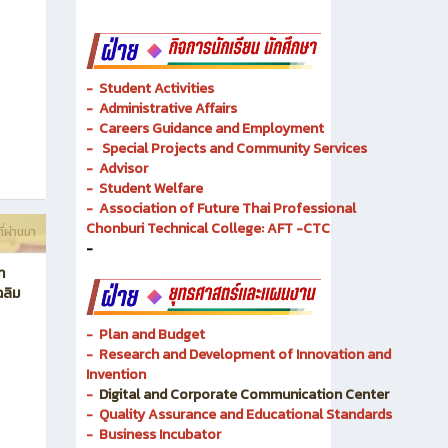
- Academic Resources and Library
-
Dual Vocational Training
ี่ผ่านมา
-
Instructional Media
-
Instructional Media
-
Student Activities
-
Administrative Affairs
-
Careers Guidance and Employment
-
Special Projects and Community Services
-
Advisor
- Student Welfare
-
Association of Future Thai Professional
Chonburi Technical College: AFT -CTC
ี่ผ่านมา
-
ท
ฉลิม
- Plan and Budget
- Research and Development of Innovation and