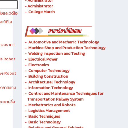
- History of Chonburi Technical College
- Objectives
- Administrator
- Administrator
- College March
งและวิดีโอ
ละวิดีโอ
-
Automotive and Mechanic
Technology
ระกวดราคา
- Machine Shop and Production Technology
-
Welding Inspection and Testing
ive Robot
-
Electrical Power
-
Electronics
-
Computer Technology
tive Robot
-
Building Construction
-
Architectural Technology
าอากาศยาน
-
Information Technology
-
Control and Maintenance Techniques for
Transportation Railway System
าศยานซึ่ง