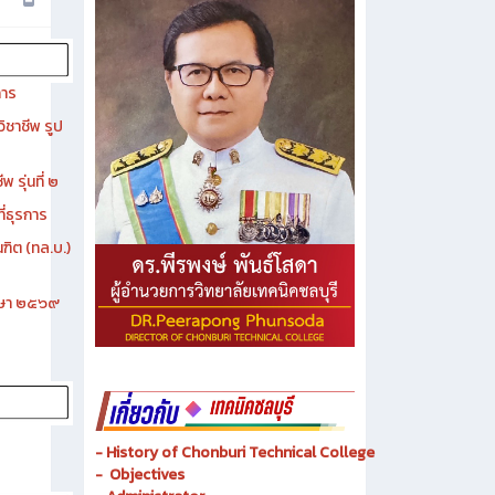
การ
ิชาชีพ รูป
 รุ่นที่ ๒
ี่ธุรการ
ฑิต (ทล.บ.)
ึกษา ๒๕๖๙