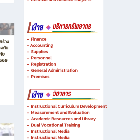
-
Mechatronics and Robots
-
Logistics Management
-
Basic Techniques
-
Basic Technology
-
Relative and General Subjects
ี่ผ่านมา
- Finance
สร้าง
-
Accounting
งกัน
-
Supplies
ภัย
-
Personnel
2569
- Registration
-
General Administration
-
Premises
-
Instructional Curriculum Development
- Measurement and Evaluation