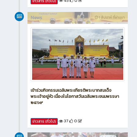
45
0
ข่าวสาร (ทั่วไป)
News
1 สัปดาห์ ที่ผ่านมา
เข้าร่วมกิจกรรมเฉลิมพระเกียรติพระบาทสมเด็จ
พระเจ้าอยู่หัว เนื่องในโอกาสวันเฉลิมพระชนมพรรษา
๒๕๖๙
37
0
ข่าวสาร (ทั่วไป)