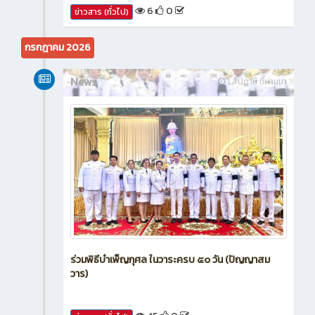
6
0
ข่าวสาร (ทั่วไป)
กรกฎาคม 2026
News
1 สัปดาห์ ที่ผ่านมา
ร่วมพิธีบำเพ็ญกุศล ในวาระครบ ๕๐ วัน (ปัญญาสม
วาร)