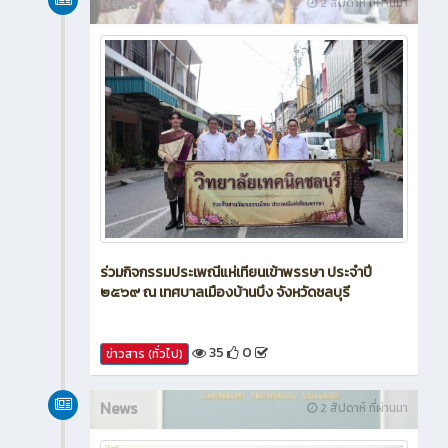
News
2 สัปดาห์ ที่ผ่านมา
ร่วมกิจกรรมประเพณีแห่เทียนเข้าพรรษา ประจำปี
๒๕๖๙ ณ เทศบาลเมืองบ้านบึง จังหวัดชลบุรี
35
0
ข่าวสาร (ทั่วไป)
News
2 สัปดาห์ ที่ผ่านมา