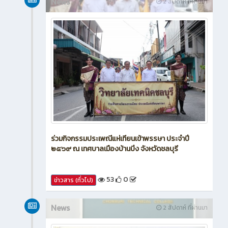
News
2 สัปดาห์ ที่ผ่านมา
ร่วมกิจกรรมประเพณีแห่เทียนเข้าพรรษา ประจำปี
๒๕๖๙ ณ เทศบาลเมืองบ้านบึง จังหวัดชลบุรี
53
0
ข่าวสาร (ทั่วไป)
News
2 สัปดาห์ ที่ผ่านมา