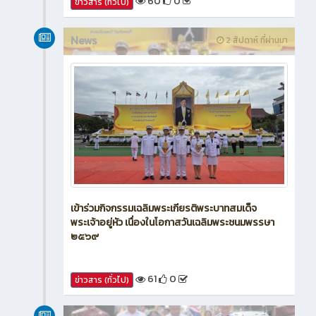
60
0
ข่าวสาร (ทั่วไป)
News
2 สัปดาห์ ที่ผ่านมา
เข้าร่วมกิจกรรมเฉลิมพระเกียรติพระบาทสมเด็จ
พระเจ้าอยู่หัว เนื่องในโอกาสวันเฉลิมพระชนมพรรษา
๒๕๖๙
61
0
ข่าวสาร (ทั่วไป)