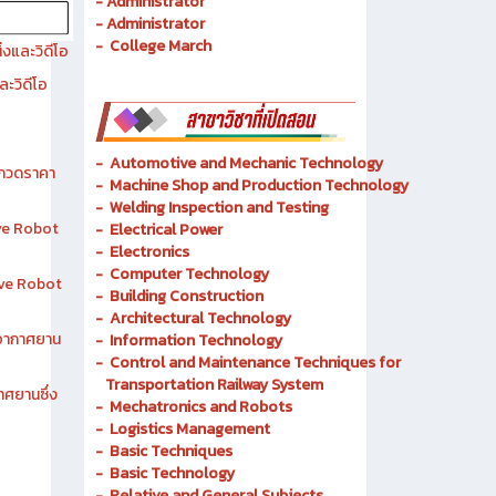
- History of Chonburi Technical College
- Objectives
- Administrator
- Administrator
- College March
งและวิดีโอ
ละวิดีโอ
-
Automotive and Mechanic
Technology
ระกวดราคา
- Machine Shop and Production Technology
-
Welding Inspection and Testing
ive Robot
-
Electrical Power
-
Electronics
-
Computer Technology
tive Robot
-
Building Construction
-
Architectural Technology
าอากาศยาน
-
Information Technology
-
Control and Maintenance Techniques for
Transportation Railway System
าศยานซึ่ง