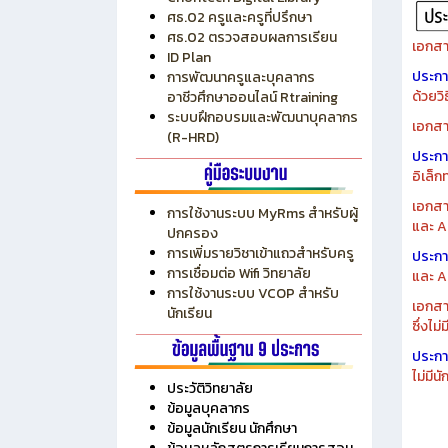
ระบบบริหารงบประมาณ MyPSD
แผนกา
ระบบบริหารจัดการสถานศึกษา
แผนกา
RMS
Chontech Digital Library
ศธ.02 ครูและครูที่ปรึกษา
ศธ.02 ตรวจสอบผลการเรียน
เอกสา
ID Plan
ประก
การพัฒนาครูและบุคลากร
ด้วยว
อาชีวศึกษาออนไลน์ Rtraining
ระบบฝึกอบรมและพัฒนาบุคลากร
เอกสา
(R-HRD)
ประก
อิเล็ก
เอกสา
การใช้งานระบบ MyRms สำหรับผู้
และ A
ปกครอง
การเพิ่มรายวิชาเข้าแถวสำหรับครู
ประก
การเชื่อมต่อ Wifi วิทยาลัย
และ A
การใช้งานระบบ VCOP สำหรับ
เอกสา
นักเรียน
ซึ่งไม
ประก