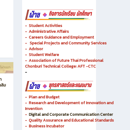
- Academic Resources and Library
-
Dual Vocational Training
ี่ผ่านมา
-
Instructional Media
-
Instructional Media
-
Student Activities
-
Administrative Affairs
-
Careers Guidance and Employment
-
Special Projects and Community Services
-
Advisor
- Student Welfare
-
Association of Future Thai Professional
Chonburi Technical College: AFT -CTC
ี่ผ่านมา
-
ท
ฉลิม
- Plan and Budget
- Research and Development of Innovation and