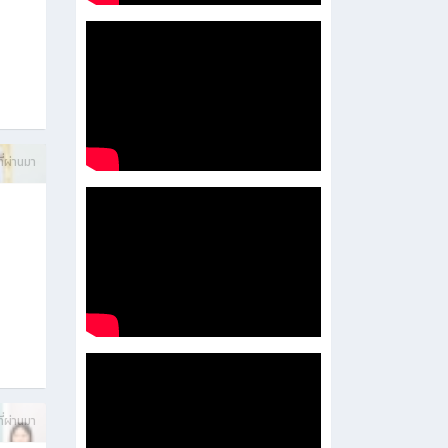
บการ
ี่ผ่านมา