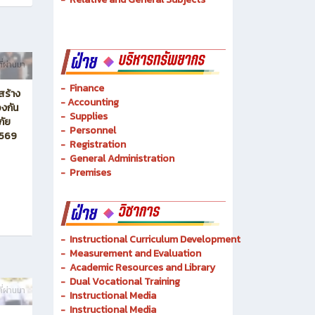
-
Mechatronics and Robots
-
Logistics Management
-
Basic Techniques
-
Basic Technology
-
Relative and General Subjects
ี่ผ่านมา
- Finance
สร้าง
-
Accounting
งกัน
-
Supplies
ภัย
-
Personnel
2569
- Registration
-
General Administration
-
Premises
-
Instructional Curriculum Development
- Measurement and Evaluation