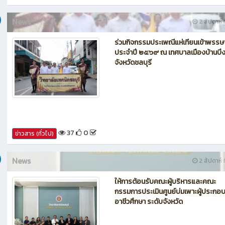
42
0
ข่าวสาร (ทั่วไป)
News
2 สัปดาห์ ท
ร่วมกิจกรรมประเพณีแห่เทียนเข้าพรรษ
ประจำปี ๒๕๖๙ ณ เทศบาลเมืองบ้านบึ
จังหวัดชลบุรี
37
0
ข่าวสาร (ทั่วไป)
News
2 สัปดาห์ ท
ให้การต้อนรับคณะผู้บริหารและคณะ