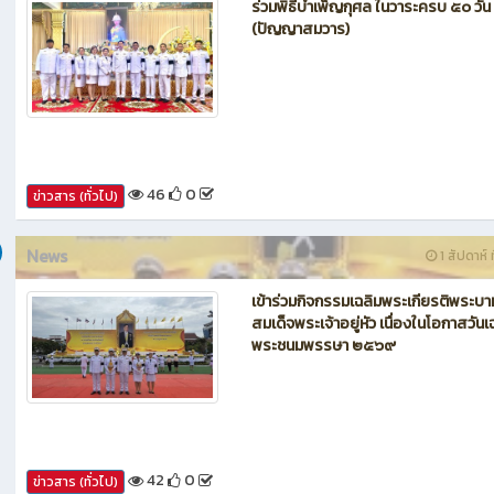
News
1 สัปดาห์ ท
ร่วมพิธีบำเพ็ญกุศล ในวาระครบ ๕๐ วัน
(ปัญญาสมวาร)
46
0
ข่าวสาร (ทั่วไป)
News
1 สัปดาห์ ท
เข้าร่วมกิจกรรมเฉลิมพระเกียรติพระบา
สมเด็จพระเจ้าอยู่หัว เนื่องในโอกาสวันเ
พระชนมพรรษา ๒๕๖๙