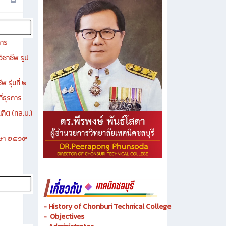
การ
ิชาชีพ รูป
 รุ่นที่ ๒
ี่ธุรการ
ฑิต (ทล.บ.)
ึกษา ๒๕๖๙