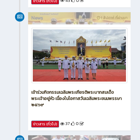
45
0
ข่าวสาร (ทั่วไป)
News
1 สัปดาห์ ที่ผ่านมา
เข้าร่วมกิจกรรมเฉลิมพระเกียรติพระบาทสมเด็จ
พระเจ้าอยู่หัว เนื่องในโอกาสวันเฉลิมพระชนมพรรษา
๒๕๖๙
37
0
ข่าวสาร (ทั่วไป)