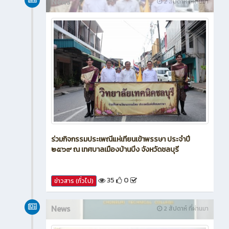
News
2 สัปดาห์ ที่ผ่านมา
ร่วมกิจกรรมประเพณีแห่เทียนเข้าพรรษา ประจำปี
๒๕๖๙ ณ เทศบาลเมืองบ้านบึง จังหวัดชลบุรี
35
0
ข่าวสาร (ทั่วไป)
News
2 สัปดาห์ ที่ผ่านมา