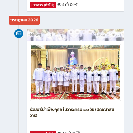
4
0
ข่าวสาร (ทั่วไป)
กรกฎาคม 2026
News
1 สัปดาห์ ที่ผ่านมา
ร่วมพิธีบำเพ็ญกุศล ในวาระครบ ๕๐ วัน (ปัญญาสม
วาร)