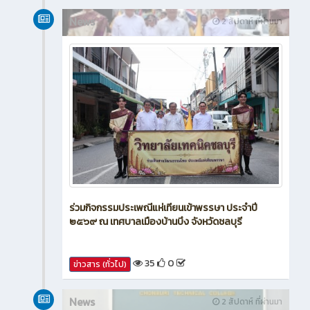
News
2 สัปดาห์ ที่ผ่านมา
ร่วมกิจกรรมประเพณีแห่เทียนเข้าพรรษา ประจำปี
๒๕๖๙ ณ เทศบาลเมืองบ้านบึง จังหวัดชลบุรี
35
0
ข่าวสาร (ทั่วไป)
News
2 สัปดาห์ ที่ผ่านมา