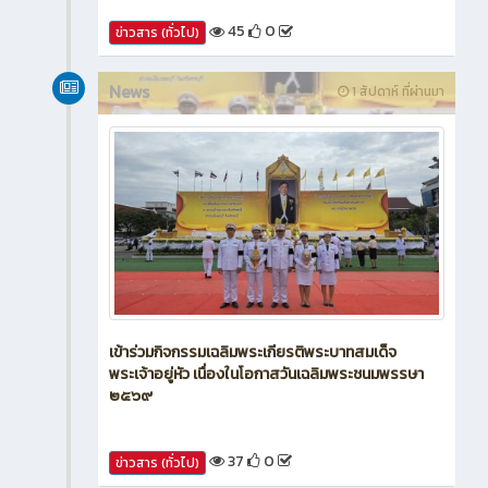
45
0
ข่าวสาร (ทั่วไป)
News
1 สัปดาห์ ที่ผ่านมา
เข้าร่วมกิจกรรมเฉลิมพระเกียรติพระบาทสมเด็จ
พระเจ้าอยู่หัว เนื่องในโอกาสวันเฉลิมพระชนมพรรษา
๒๕๖๙
37
0
ข่าวสาร (ทั่วไป)