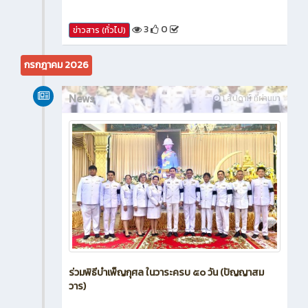
3
0
ข่าวสาร (ทั่วไป)
กรกฎาคม 2026
News
1 สัปดาห์ ที่ผ่านมา
ร่วมพิธีบำเพ็ญกุศล ในวาระครบ ๕๐ วัน (ปัญญาสม
วาร)