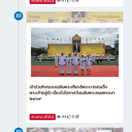
47
0
ข่าวสาร (ทั่วไป)
News
1 สัปดาห์ ที่ผ่านมา
เข้าร่วมกิจกรรมเฉลิมพระเกียรติพระบาทสมเด็จ
พระเจ้าอยู่หัว เนื่องในโอกาสวันเฉลิมพระชนมพรรษา
๒๕๖๙
44
0
ข่าวสาร (ทั่วไป)