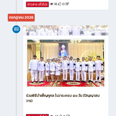
16
0
ข่าวสาร (ทั่วไป)
กรกฎาคม 2026
News
1 สัปดาห์ ที่ผ่านมา
ร่วมพิธีบำเพ็ญกุศล ในวาระครบ ๕๐ วัน (ปัญญาสม
วาร)