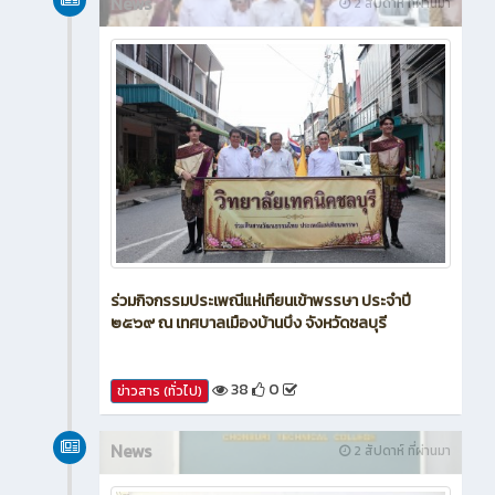
News
2 สัปดาห์ ที่ผ่านมา
ร่วมกิจกรรมประเพณีแห่เทียนเข้าพรรษา ประจำปี
๒๕๖๙ ณ เทศบาลเมืองบ้านบึง จังหวัดชลบุรี
38
0
ข่าวสาร (ทั่วไป)
News
2 สัปดาห์ ที่ผ่านมา