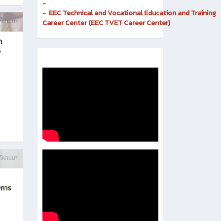
Invention
-
Digital and Corporate Communication Center
- Quality Assurance and Educational Standards
- Business Incubator
-
- EEC Technical and Vocational Education and Training
ี่ผ่านมา
Career Center (EEC TVET Career Center)
า
ง
ี่ผ่านมา