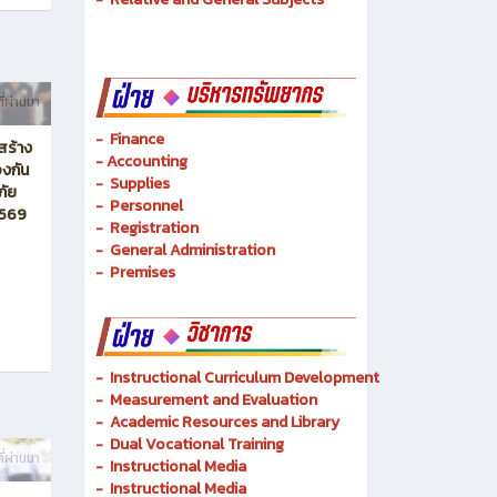
-
Mechatronics and Robots
-
Logistics Management
-
Basic Techniques
-
Basic Technology
-
Relative and General Subjects
ี่ผ่านมา
- Finance
สร้าง
-
Accounting
งกัน
-
Supplies
ภัย
-
Personnel
2569
- Registration
-
General Administration
-
Premises
-
Instructional Curriculum Development
- Measurement and Evaluation