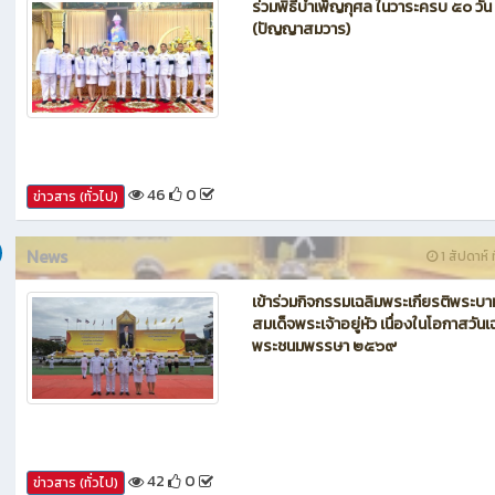
News
1 สัปดาห์ ท
ร่วมพิธีบำเพ็ญกุศล ในวาระครบ ๕๐ วัน
(ปัญญาสมวาร)
46
0
ข่าวสาร (ทั่วไป)
News
1 สัปดาห์ ท
เข้าร่วมกิจกรรมเฉลิมพระเกียรติพระบา
สมเด็จพระเจ้าอยู่หัว เนื่องในโอกาสวันเ
พระชนมพรรษา ๒๕๖๙