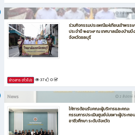
42
0
ข่าวสาร (ทั่วไป)
News
2 สัปดาห์ ท
ร่วมกิจกรรมประเพณีแห่เทียนเข้าพรรษ
ประจำปี ๒๕๖๙ ณ เทศบาลเมืองบ้านบึ
จังหวัดชลบุรี
37
0
ข่าวสาร (ทั่วไป)
News
2 สัปดาห์ ท
ให้การต้อนรับคณะผู้บริหารและคณะ