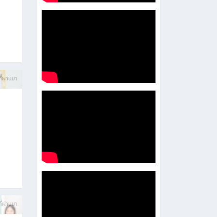
บการ
ี่ผ่านมา