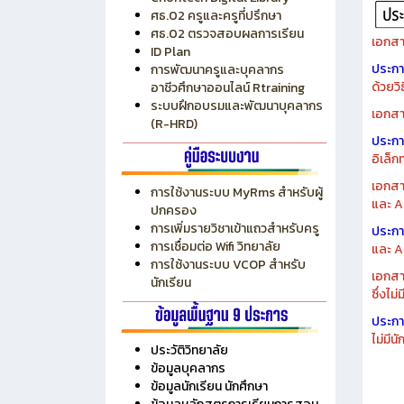
ระบบบริหารงบประมาณ MyPSD
แผนกา
ระบบบริหารจัดการสถานศึกษา
แผนกา
RMS
Chontech Digital Library
ศธ.02 ครูและครูที่ปรึกษา
ศธ.02 ตรวจสอบผลการเรียน
เอกสา
ID Plan
ประก
การพัฒนาครูและบุคลากร
ด้วยว
อาชีวศึกษาออนไลน์ Rtraining
ระบบฝึกอบรมและพัฒนาบุคลากร
เอกสา
(R-HRD)
ประก
อิเล็ก
เอกสา
การใช้งานระบบ MyRms สำหรับผู้
และ A
ปกครอง
การเพิ่มรายวิชาเข้าแถวสำหรับครู
ประก
การเชื่อมต่อ Wifi วิทยาลัย
และ A
การใช้งานระบบ VCOP สำหรับ
เอกสา
นักเรียน
ซึ่งไม
ประก