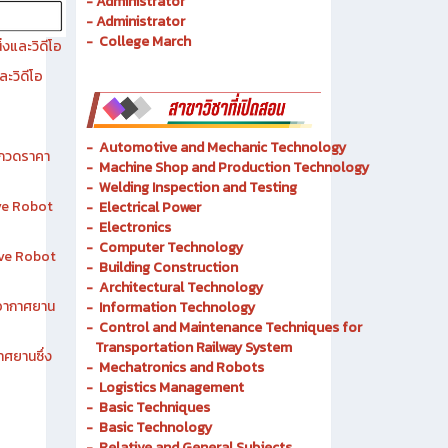
- History of Chonburi Technical College
- Objectives
- Administrator
- Administrator
- College March
งและวิดีโอ
ละวิดีโอ
-
Automotive and Mechanic
Technology
ระกวดราคา
- Machine Shop and Production Technology
-
Welding Inspection and Testing
ive Robot
-
Electrical Power
-
Electronics
-
Computer Technology
tive Robot
-
Building Construction
-
Architectural Technology
าอากาศยาน
-
Information Technology
-
Control and Maintenance Techniques for
Transportation Railway System
าศยานซึ่ง