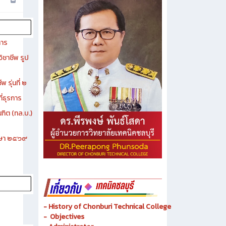
การ
ิชาชีพ รูป
 รุ่นที่ ๒
ี่ธุรการ
ฑิต (ทล.บ.)
ึกษา ๒๕๖๙