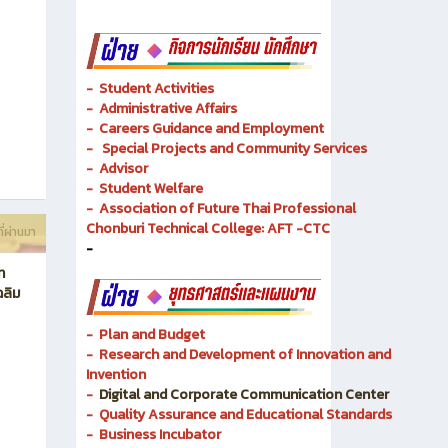
- Academic Resources and Library
-
Dual Vocational Training
ี่ผ่านมา
-
Instructional Media
-
Instructional Media
-
Student Activities
-
Administrative Affairs
-
Careers Guidance and Employment
-
Special Projects and Community Services
-
Advisor
- Student Welfare
-
Association of Future Thai Professional
Chonburi Technical College: AFT -CTC
ี่ผ่านมา
-
ท
ฉลิม
- Plan and Budget
- Research and Development of Innovation and