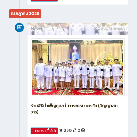
647
0
ข่าวสาร (ทั่วไป)
กรกฎาคม 2026
News
2 สัปดาห์ ที่ผ่านมา
ร่วมพิธีบำเพ็ญกุศล ในวาระครบ ๕๐ วัน (ปัญญาสม
วาร)