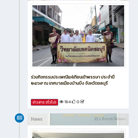
News
2 สัปดาห์ ที่ผ่านมา
ร่วมกิจกรรมประเพณีแห่เทียนเข้าพรรษา ประจำปี
๒๕๖๙ ณ เทศบาลเมืองบ้านบึง จังหวัดชลบุรี
164
0
ข่าวสาร (ทั่วไป)
News
2 สัปดาห์ ที่ผ่านมา