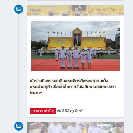
250
0
ข่าวสาร (ทั่วไป)
News
2 สัปดาห์ ที่ผ่านมา
เข้าร่วมกิจกรรมเฉลิมพระเกียรติพระบาทสมเด็จ
พระเจ้าอยู่หัว เนื่องในโอกาสวันเฉลิมพระชนมพรรษา
๒๕๖๙
282
0
ข่าวสาร (ทั่วไป)