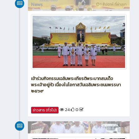
News
1 สัปดาห์ ที่ผ่านมา
เข้าร่วมกิจกรรมเฉลิมพระเกียรติพระบาทสมเด็จ
พระเจ้าอยู่หัว เนื่องในโอกาสวันเฉลิมพระชนมพรรษา
๒๕๖๙
24
0
ข่าวสาร (ทั่วไป)
News
2 สัปดาห์ ที่ผ่านมา