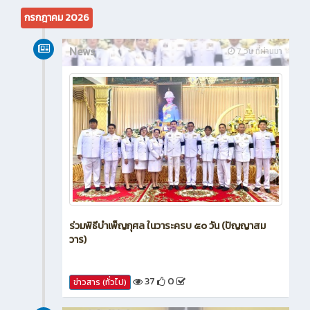
กรกฎาคม 2026
News
7 วัน ที่ผ่านมา
ร่วมพิธีบำเพ็ญกุศล ในวาระครบ ๕๐ วัน (ปัญญาสม
วาร)
37
0
ข่าวสาร (ทั่วไป)