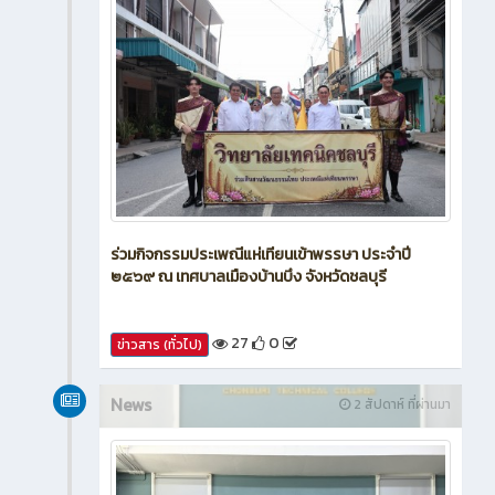
ร่วมกิจกรรมประเพณีแห่เทียนเข้าพรรษา ประจำปี
๒๕๖๙ ณ เทศบาลเมืองบ้านบึง จังหวัดชลบุรี
27
0
ข่าวสาร (ทั่วไป)
News
2 สัปดาห์ ที่ผ่านมา