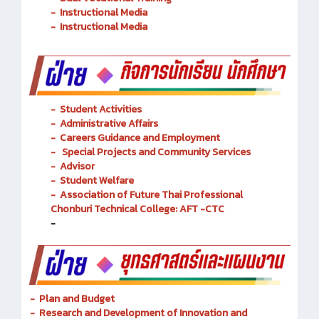
- Academic Resources and Library
-
Dual Vocational Training
-
Instructional Media
-
Instructional Media
-
Student Activities
-
Administrative Affairs
-
Careers Guidance and Employment
-
Special Projects and Community Services
-
Advisor
- Student Welfare
-
Association of Future Thai Professional
Chonburi Technical College: AFT -CTC
-
- Plan and Budget