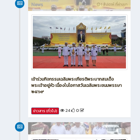
News
1 สัปดาห์ ที่ผ่านมา
เข้าร่วมกิจกรรมเฉลิมพระเกียรติพระบาทสมเด็จ
พระเจ้าอยู่หัว เนื่องในโอกาสวันเฉลิมพระชนมพรรษา
๒๕๖๙
24
0
ข่าวสาร (ทั่วไป)
News
2 สัปดาห์ ที่ผ่านมา