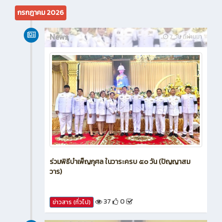
กรกฎาคม 2026
News
7 วัน ที่ผ่านมา
ร่วมพิธีบำเพ็ญกุศล ในวาระครบ ๕๐ วัน (ปัญญาสม
วาร)
37
0
ข่าวสาร (ทั่วไป)