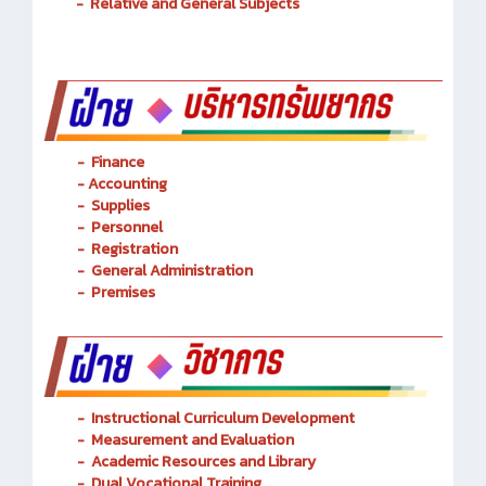
-
Relative and General Subjects
- Finance
-
Accounting
-
Supplies
-
Personnel
- Registration
-
General Administration
-
Premises
-
Instructional Curriculum Development
- Measurement and Evaluation
- Academic Resources and Library
-
Dual Vocational Training