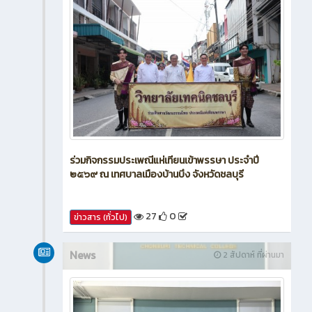
ร่วมกิจกรรมประเพณีแห่เทียนเข้าพรรษา ประจำปี
๒๕๖๙ ณ เทศบาลเมืองบ้านบึง จังหวัดชลบุรี
27
0
ข่าวสาร (ทั่วไป)
News
2 สัปดาห์ ที่ผ่านมา