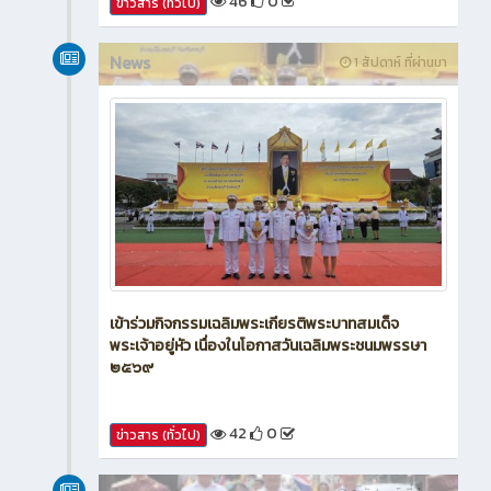
46
0
ข่าวสาร (ทั่วไป)
News
1 สัปดาห์ ที่ผ่านมา
เข้าร่วมกิจกรรมเฉลิมพระเกียรติพระบาทสมเด็จ
พระเจ้าอยู่หัว เนื่องในโอกาสวันเฉลิมพระชนมพรรษา
๒๕๖๙
42
0
ข่าวสาร (ทั่วไป)