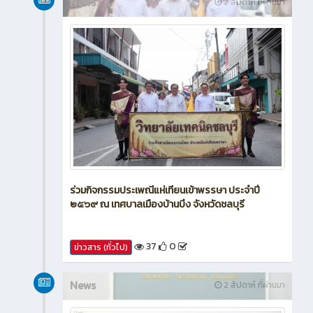
News
2 สัปดาห์ ที่ผ่านมา
ร่วมกิจกรรมประเพณีแห่เทียนเข้าพรรษา ประจำปี
๒๕๖๙ ณ เทศบาลเมืองบ้านบึง จังหวัดชลบุรี
37
0
ข่าวสาร (ทั่วไป)
News
2 สัปดาห์ ที่ผ่านมา