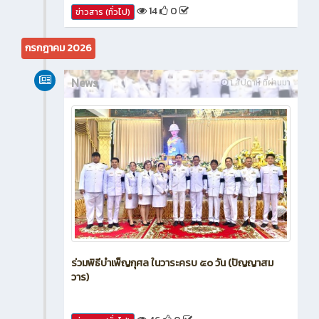
14
0
ข่าวสาร (ทั่วไป)
กรกฎาคม 2026
News
1 สัปดาห์ ที่ผ่านมา
ร่วมพิธีบำเพ็ญกุศล ในวาระครบ ๕๐ วัน (ปัญญาสม
วาร)