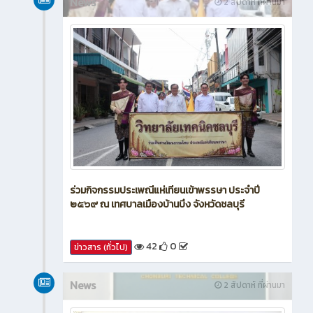
News
2 สัปดาห์ ที่ผ่านมา
ร่วมกิจกรรมประเพณีแห่เทียนเข้าพรรษา ประจำปี
๒๕๖๙ ณ เทศบาลเมืองบ้านบึง จังหวัดชลบุรี
42
0
ข่าวสาร (ทั่วไป)
News
2 สัปดาห์ ที่ผ่านมา