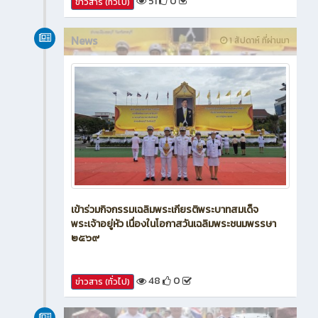
51
0
ข่าวสาร (ทั่วไป)
News
1 สัปดาห์ ที่ผ่านมา
เข้าร่วมกิจกรรมเฉลิมพระเกียรติพระบาทสมเด็จ
พระเจ้าอยู่หัว เนื่องในโอกาสวันเฉลิมพระชนมพรรษา
๒๕๖๙
48
0
ข่าวสาร (ทั่วไป)