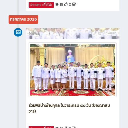
19
0
ข่าวสาร (ทั่วไป)
กรกฎาคม 2026
News
1 สัปดาห์ ที่ผ่านมา
ร่วมพิธีบำเพ็ญกุศล ในวาระครบ ๕๐ วัน (ปัญญาสม
วาร)