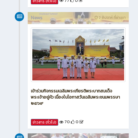
77
0
ข่าวสาร (ทั่วไป)
News
2 สัปดาห์ ที่ผ่านมา
เข้าร่วมกิจกรรมเฉลิมพระเกียรติพระบาทสมเด็จ
พระเจ้าอยู่หัว เนื่องในโอกาสวันเฉลิมพระชนมพรรษา
๒๕๖๙
70
0
ข่าวสาร (ทั่วไป)