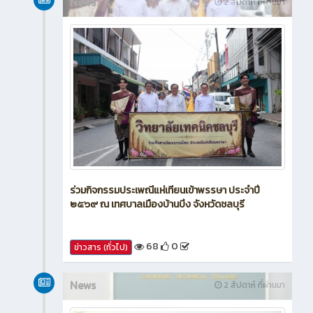
News
2 สัปดาห์ ที่ผ่านมา
ร่วมกิจกรรมประเพณีแห่เทียนเข้าพรรษา ประจำปี
๒๕๖๙ ณ เทศบาลเมืองบ้านบึง จังหวัดชลบุรี
68
0
ข่าวสาร (ทั่วไป)
News
2 สัปดาห์ ที่ผ่านมา