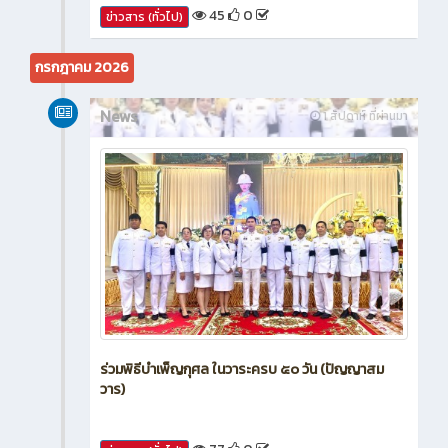
45
0
ข่าวสาร (ทั่วไป)
กรกฎาคม 2026
News
1 สัปดาห์ ที่ผ่านมา
ร่วมพิธีบำเพ็ญกุศล ในวาระครบ ๕๐ วัน (ปัญญาสม
วาร)