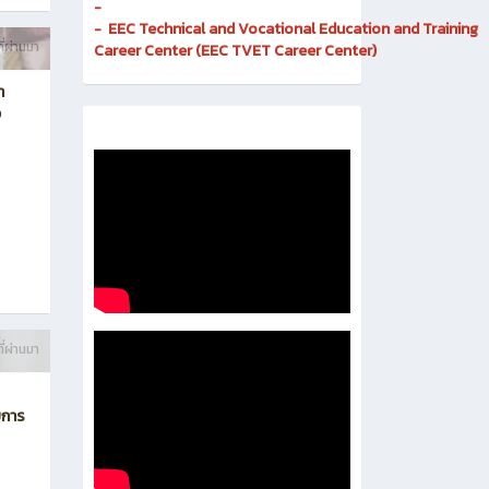
Invention
-
Digital and Corporate Communication Center
- Quality Assurance and Educational Standards
- Business Incubator
-
- EEC Technical and Vocational Education and Training
ี่ผ่านมา
Career Center (EEC TVET Career Center)
า
ง
ี่ผ่านมา