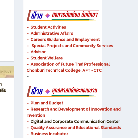
- Academic Resources and Library
-
Dual Vocational Training
ี่ผ่านมา
-
Instructional Media
-
Instructional Media
-
Student Activities
-
Administrative Affairs
-
Careers Guidance and Employment
-
Special Projects and Community Services
-
Advisor
- Student Welfare
-
Association of Future Thai Professional
Chonburi Technical College: AFT -CTC
ี่ผ่านมา
-
ท
ฉลิม
- Plan and Budget
- Research and Development of Innovation and