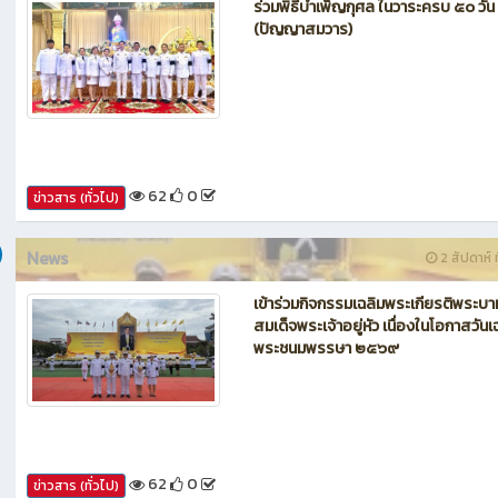
News
1 สัปดาห์ ท
ร่วมพิธีบำเพ็ญกุศล ในวาระครบ ๕๐ วัน
(ปัญญาสมวาร)
62
0
ข่าวสาร (ทั่วไป)
News
2 สัปดาห์ ท
เข้าร่วมกิจกรรมเฉลิมพระเกียรติพระบา
สมเด็จพระเจ้าอยู่หัว เนื่องในโอกาสวันเ
พระชนมพรรษา ๒๕๖๙