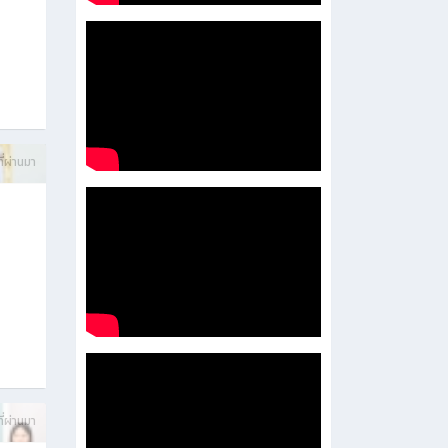
บการ
ี่ผ่านมา