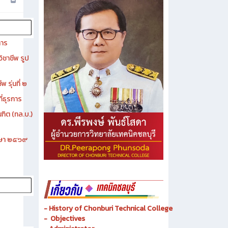
การ
ิชาชีพ รูป
 รุ่นที่ ๒
ี่ธุรการ
ฑิต (ทล.บ.)
ึกษา ๒๕๖๙