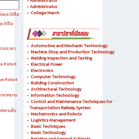
- History of Chonburi Technical College
- Objectives
- Administrator
- Administrator
- College March
งและวิดีโอ
ละวิดีโอ
-
Automotive and Mechanic
Technology
ระกวดราคา
- Machine Shop and Production Technology
-
Welding Inspection and Testing
ive Robot
-
Electrical Power
-
Electronics
-
Computer Technology
tive Robot
-
Building Construction
-
Architectural Technology
าอากาศยาน
-
Information Technology
-
Control and Maintenance Techniques for
Transportation Railway System
าศยานซึ่ง