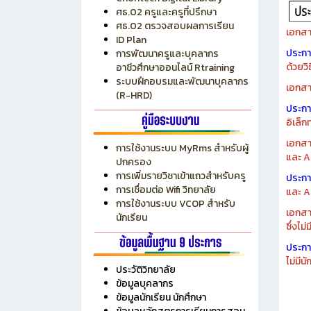
ระบบบริหารงบประมาณ MyPSD
แผนกา
ระบบบริหารจัดการสถานศึกษา
แผนกา
RMS
Chontech Digital Library
ศธ.02 ครูและครูที่ปรึกษา
ศธ.02 ตรวจสอบผลการเรียน
เอกสา
ID Plan
ประก
การพัฒนาครูและบุคลากร
ด้วยว
อาชีวศึกษาออนไลน์ Rtraining
ระบบฝึกอบรมและพัฒนาบุคลากร
เอกสา
(R-HRD)
ประก
อิเล็ก
เอกสา
การใช้งานระบบ MyRms สำหรับผู้
และ A
ปกครอง
การเพิ่มรายวิชาเข้าแถวสำหรับครู
ประก
การเชื่อมต่อ Wifi วิทยาลัย
และ A
การใช้งานระบบ VCOP สำหรับ
เอกสา
นักเรียน
ซึ่งไม
ประก