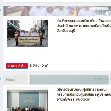
62
0
ข่าวสาร (ทั่วไป)
News
2 สัปดาห์ ท
ร่วมกิจกรรมประเพณีแห่เทียนเข้าพรรษ
ประจำปี ๒๕๖๙ ณ เทศบาลเมืองบ้านบึ
จังหวัดชลบุรี
54
0
ข่าวสาร (ทั่วไป)
News
2 สัปดาห์ ท
ให้การต้อนรับคณะผู้บริหารและคณะ