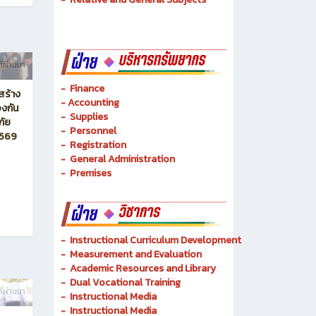
-
Mechatronics and Robots
-
Logistics Management
-
Basic Techniques
-
Basic Technology
-
Relative and General Subjects
ี่ผ่านมา
- Finance
สร้าง
-
Accounting
งกัน
-
Supplies
ภัย
-
Personnel
2569
- Registration
-
General Administration
-
Premises
-
Instructional Curriculum Development
- Measurement and Evaluation