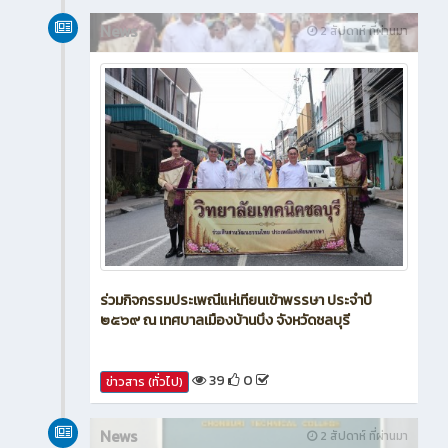
News
2 สัปดาห์ ที่ผ่านมา
ร่วมกิจกรรมประเพณีแห่เทียนเข้าพรรษา ประจำปี
๒๕๖๙ ณ เทศบาลเมืองบ้านบึง จังหวัดชลบุรี
39
0
ข่าวสาร (ทั่วไป)
News
2 สัปดาห์ ที่ผ่านมา