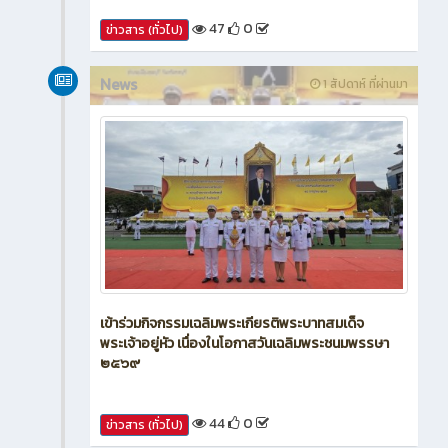
47
0
ข่าวสาร (ทั่วไป)
News
1 สัปดาห์ ที่ผ่านมา
เข้าร่วมกิจกรรมเฉลิมพระเกียรติพระบาทสมเด็จ
พระเจ้าอยู่หัว เนื่องในโอกาสวันเฉลิมพระชนมพรรษา
๒๕๖๙
44
0
ข่าวสาร (ทั่วไป)