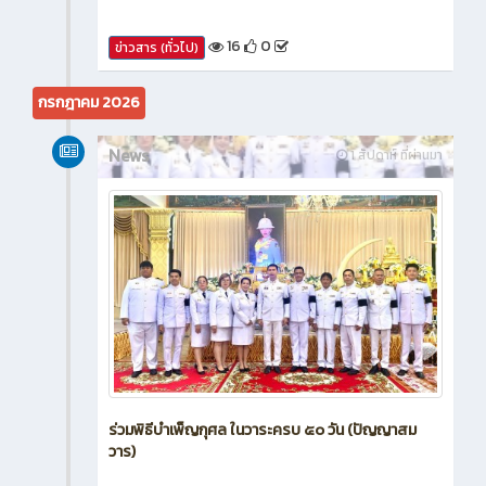
16
0
ข่าวสาร (ทั่วไป)
กรกฎาคม 2026
News
1 สัปดาห์ ที่ผ่านมา
ร่วมพิธีบำเพ็ญกุศล ในวาระครบ ๕๐ วัน (ปัญญาสม
วาร)