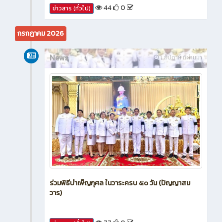
44
0
ข่าวสาร (ทั่วไป)
กรกฎาคม 2026
News
1 สัปดาห์ ที่ผ่านมา
ร่วมพิธีบำเพ็ญกุศล ในวาระครบ ๕๐ วัน (ปัญญาสม
วาร)