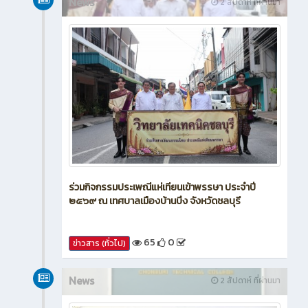
News
2 สัปดาห์ ที่ผ่านมา
ร่วมกิจกรรมประเพณีแห่เทียนเข้าพรรษา ประจำปี
๒๕๖๙ ณ เทศบาลเมืองบ้านบึง จังหวัดชลบุรี
65
0
ข่าวสาร (ทั่วไป)
News
2 สัปดาห์ ที่ผ่านมา