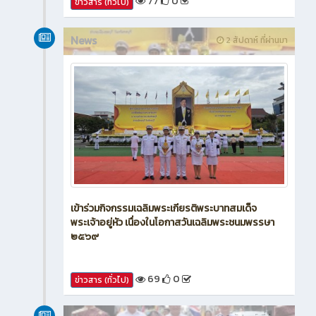
77
0
ข่าวสาร (ทั่วไป)
News
2 สัปดาห์ ที่ผ่านมา
เข้าร่วมกิจกรรมเฉลิมพระเกียรติพระบาทสมเด็จ
พระเจ้าอยู่หัว เนื่องในโอกาสวันเฉลิมพระชนมพรรษา
๒๕๖๙
69
0
ข่าวสาร (ทั่วไป)