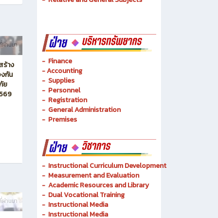
-
Mechatronics and Robots
-
Logistics Management
-
Basic Techniques
-
Basic Technology
-
Relative and General Subjects
ี่ผ่านมา
- Finance
สร้าง
-
Accounting
งกัน
-
Supplies
ภัย
-
Personnel
2569
- Registration
-
General Administration
-
Premises
-
Instructional Curriculum Development
- Measurement and Evaluation