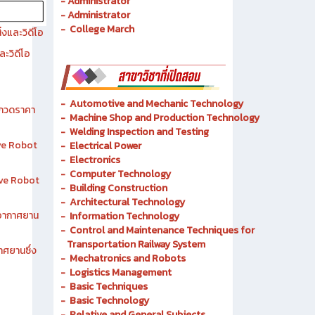
- History of Chonburi Technical College
- Objectives
- Administrator
- Administrator
- College March
งและวิดีโอ
ละวิดีโอ
-
Automotive and Mechanic
Technology
ระกวดราคา
- Machine Shop and Production Technology
-
Welding Inspection and Testing
ive Robot
-
Electrical Power
-
Electronics
-
Computer Technology
tive Robot
-
Building Construction
-
Architectural Technology
าอากาศยาน
-
Information Technology
-
Control and Maintenance Techniques for
Transportation Railway System
าศยานซึ่ง