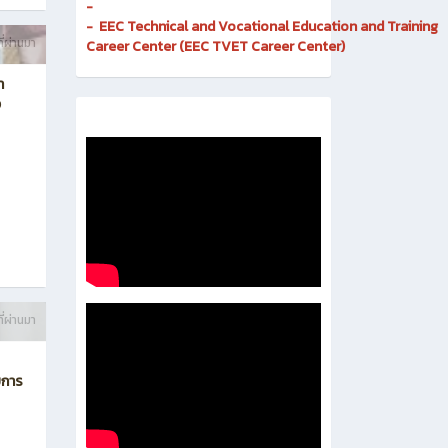
Invention
-
Digital and Corporate Communication Center
- Quality Assurance and Educational Standards
- Business Incubator
-
- EEC Technical and Vocational Education and Training
ี่ผ่านมา
Career Center (EEC TVET Career Center)
า
ง
ี่ผ่านมา