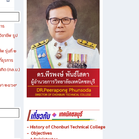
การ
ิชาชีพ รูป
 รุ่นที่ ๒
ี่ธุรการ
ฑิต (ทล.บ.)
ึกษา ๒๕๖๙