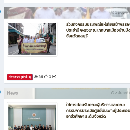
38
0
ข่าวสาร (ทั่วไป)
News
2 สัปดาห์ ท
ร่วมกิจกรรมประเพณีแห่เทียนเข้าพรรษ
ประจำปี ๒๕๖๙ ณ เทศบาลเมืองบ้านบึ
จังหวัดชลบุรี
36
0
ข่าวสาร (ทั่วไป)
News
2 สัปดาห์ ท
ให้การต้อนรับคณะผู้บริหารและคณะ