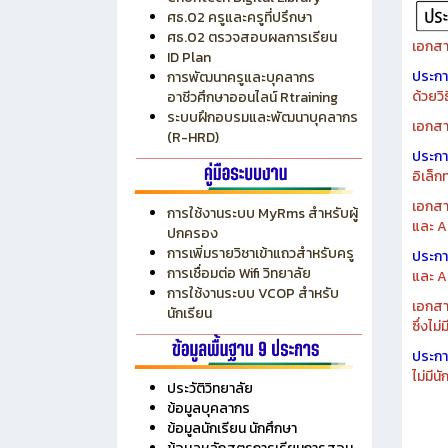
ระบบบริหารงบประมาณ MyPSD
แผนกา
ระบบบริหารจัดการสถานศึกษา
แผนกา
RMS
Chontech Digital Library
ศธ.02 ครูและครูที่ปรึกษา
ศธ.02 ตรวจสอบผลการเรียน
เอกสา
ID Plan
ประก
การพัฒนาครูและบุคลากร
ด้วยว
อาชีวศึกษาออนไลน์ Rtraining
ระบบฝึกอบรมและพัฒนาบุคลากร
เอกสา
(R-HRD)
ประก
อิเล็ก
เอกสา
การใช้งานระบบ MyRms สำหรับผู้
และ A
ปกครอง
การเพิ่มรายวิชาเข้าแถวสำหรับครู
ประก
การเชื่อมต่อ Wifi วิทยาลัย
และ A
การใช้งานระบบ VCOP สำหรับ
เอกสา
นักเรียน
ซึ่งไม
ประก