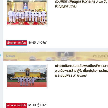
News
1 สัปดาห์ ท
ร่วมพิธีบำเพ็ญกุศล ในวาระครบ ๕๐ วัน
(ปัญญาสมวาร)
45
0
ข่าวสาร (ทั่วไป)
News
1 สัปดาห์ ท
เข้าร่วมกิจกรรมเฉลิมพระเกียรติพระบา
สมเด็จพระเจ้าอยู่หัว เนื่องในโอกาสวันเ
พระชนมพรรษา ๒๕๖๙