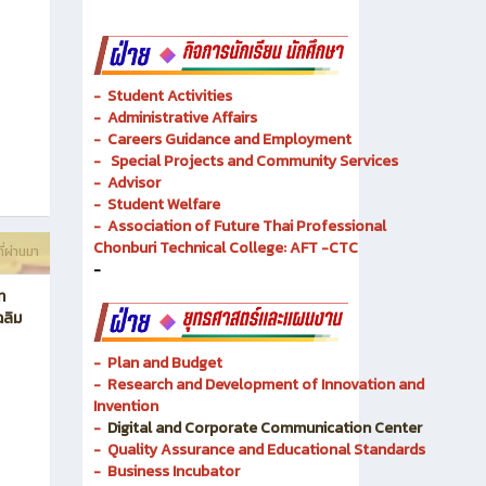
- Academic Resources and Library
-
Dual Vocational Training
ี่ผ่านมา
-
Instructional Media
-
Instructional Media
-
Student Activities
-
Administrative Affairs
-
Careers Guidance and Employment
-
Special Projects and Community Services
-
Advisor
- Student Welfare
-
Association of Future Thai Professional
Chonburi Technical College: AFT -CTC
ี่ผ่านมา
-
ท
ฉลิม
- Plan and Budget
- Research and Development of Innovation and