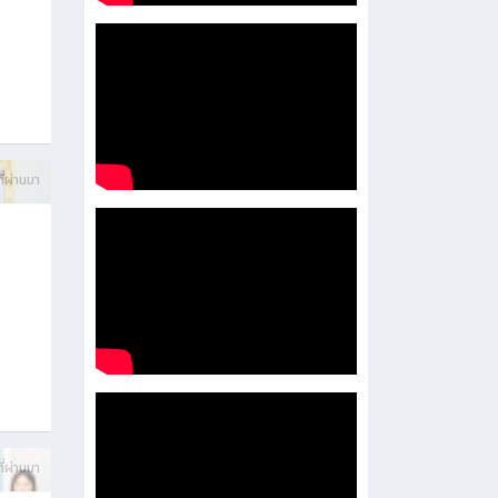
บการ
ี่ผ่านมา