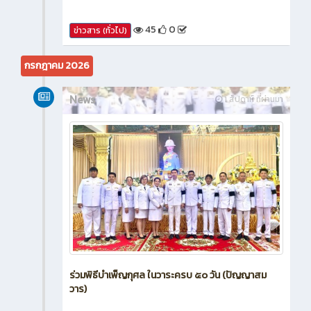
45
0
ข่าวสาร (ทั่วไป)
กรกฎาคม 2026
News
1 สัปดาห์ ที่ผ่านมา
ร่วมพิธีบำเพ็ญกุศล ในวาระครบ ๕๐ วัน (ปัญญาสม
วาร)