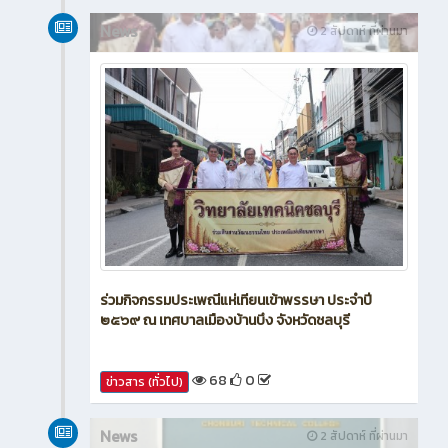
News
2 สัปดาห์ ที่ผ่านมา
ร่วมกิจกรรมประเพณีแห่เทียนเข้าพรรษา ประจำปี
๒๕๖๙ ณ เทศบาลเมืองบ้านบึง จังหวัดชลบุรี
68
0
ข่าวสาร (ทั่วไป)
News
2 สัปดาห์ ที่ผ่านมา