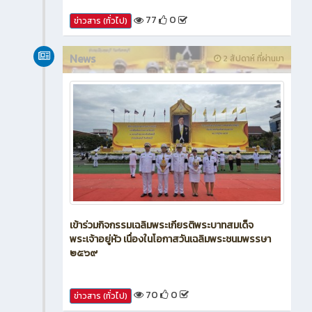
77
0
ข่าวสาร (ทั่วไป)
News
2 สัปดาห์ ที่ผ่านมา
เข้าร่วมกิจกรรมเฉลิมพระเกียรติพระบาทสมเด็จ
พระเจ้าอยู่หัว เนื่องในโอกาสวันเฉลิมพระชนมพรรษา
๒๕๖๙
70
0
ข่าวสาร (ทั่วไป)