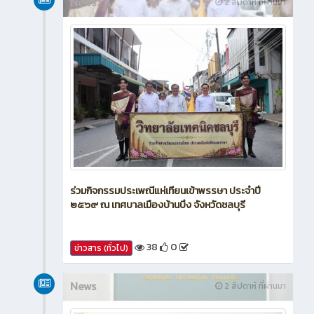
News
2 สัปดาห์ ที่ผ่านมา
ร่วมกิจกรรมประเพณีแห่เทียนเข้าพรรษา ประจำปี
๒๕๖๙ ณ เทศบาลเมืองบ้านบึง จังหวัดชลบุรี
38
0
ข่าวสาร (ทั่วไป)
News
2 สัปดาห์ ที่ผ่านมา