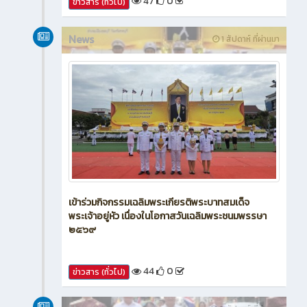
47
0
ข่าวสาร (ทั่วไป)
News
1 สัปดาห์ ที่ผ่านมา
เข้าร่วมกิจกรรมเฉลิมพระเกียรติพระบาทสมเด็จ
พระเจ้าอยู่หัว เนื่องในโอกาสวันเฉลิมพระชนมพรรษา
๒๕๖๙
44
0
ข่าวสาร (ทั่วไป)