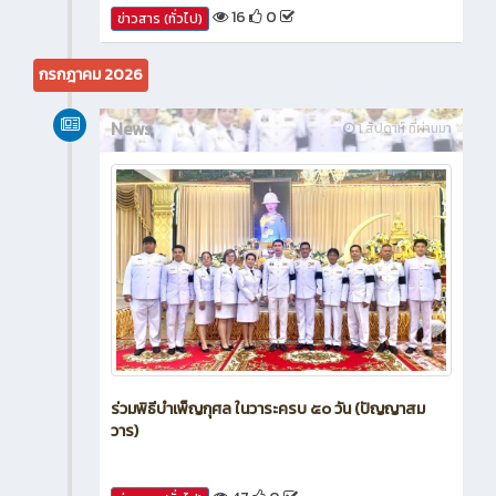
16
0
ข่าวสาร (ทั่วไป)
กรกฎาคม 2026
News
1 สัปดาห์ ที่ผ่านมา
ร่วมพิธีบำเพ็ญกุศล ในวาระครบ ๕๐ วัน (ปัญญาสม
วาร)