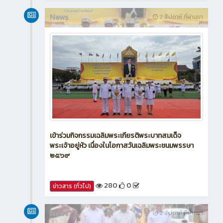
248
0
ข่าวสาร (ทั่วไป)
News
2 สัปดาห์ ที่ผ่านมา
เข้าร่วมกิจกรรมเฉลิมพระเกียรติพระบาทสมเด็จ
พระเจ้าอยู่หัว เนื่องในโอกาสวันเฉลิมพระชนมพรรษา
๒๕๖๙
280
0
ข่าวสาร (ทั่วไป)