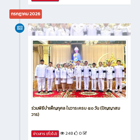
641
0
ข่าวสาร (ทั่วไป)
กรกฎาคม 2026
News
2 สัปดาห์ ที่ผ่านมา
ร่วมพิธีบำเพ็ญกุศล ในวาระครบ ๕๐ วัน (ปัญญาสม
วาร)