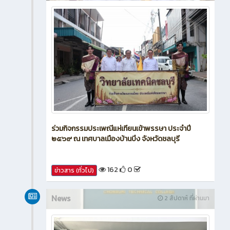
News
2 สัปดาห์ ที่ผ่านมา
ร่วมกิจกรรมประเพณีแห่เทียนเข้าพรรษา ประจำปี
๒๕๖๙ ณ เทศบาลเมืองบ้านบึง จังหวัดชลบุรี
162
0
ข่าวสาร (ทั่วไป)
News
2 สัปดาห์ ที่ผ่านมา