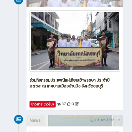
News
2 สัปดาห์ ที่ผ่านมา
ร่วมกิจกรรมประเพณีแห่เทียนเข้าพรรษา ประจำปี
๒๕๖๙ ณ เทศบาลเมืองบ้านบึง จังหวัดชลบุรี
37
0
ข่าวสาร (ทั่วไป)
News
2 สัปดาห์ ที่ผ่านมา