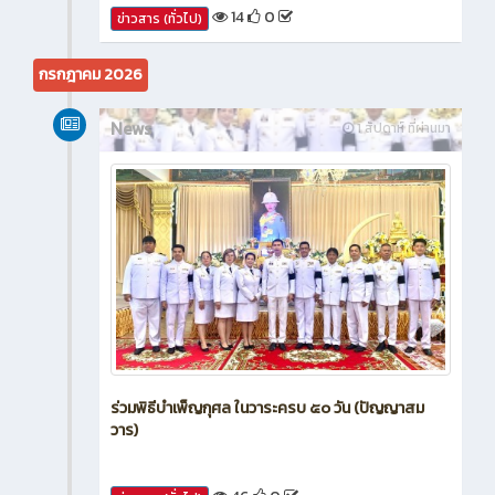
14
0
ข่าวสาร (ทั่วไป)
กรกฎาคม 2026
News
1 สัปดาห์ ที่ผ่านมา
ร่วมพิธีบำเพ็ญกุศล ในวาระครบ ๕๐ วัน (ปัญญาสม
วาร)