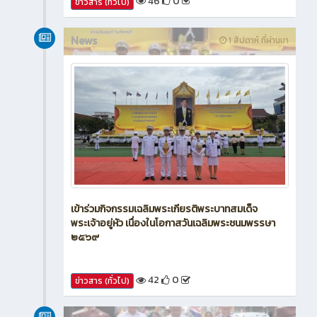
46
0
ข่าวสาร (ทั่วไป)
News
1 สัปดาห์ ที่ผ่านมา
เข้าร่วมกิจกรรมเฉลิมพระเกียรติพระบาทสมเด็จ
พระเจ้าอยู่หัว เนื่องในโอกาสวันเฉลิมพระชนมพรรษา
๒๕๖๙
42
0
ข่าวสาร (ทั่วไป)