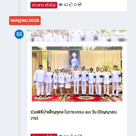
42
0
ข่าวสาร (ทั่วไป)
กรกฎาคม 2026
News
1 สัปดาห์ ที่ผ่านมา
ร่วมพิธีบำเพ็ญกุศล ในวาระครบ ๕๐ วัน (ปัญญาสม
วาร)