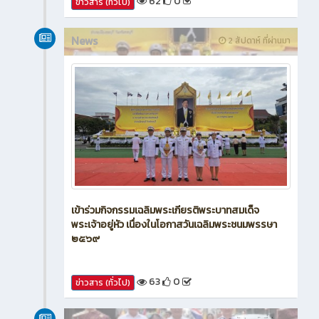
62
0
ข่าวสาร (ทั่วไป)
News
2 สัปดาห์ ที่ผ่านมา
เข้าร่วมกิจกรรมเฉลิมพระเกียรติพระบาทสมเด็จ
พระเจ้าอยู่หัว เนื่องในโอกาสวันเฉลิมพระชนมพรรษา
๒๕๖๙
63
0
ข่าวสาร (ทั่วไป)