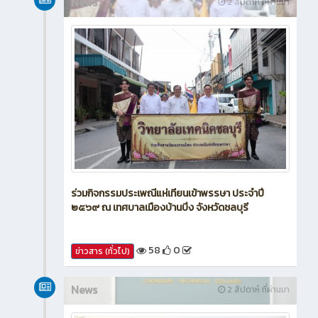
News
2 สัปดาห์ ที่ผ่านมา
ร่วมกิจกรรมประเพณีแห่เทียนเข้าพรรษา ประจำปี
๒๕๖๙ ณ เทศบาลเมืองบ้านบึง จังหวัดชลบุรี
58
0
ข่าวสาร (ทั่วไป)
News
2 สัปดาห์ ที่ผ่านมา