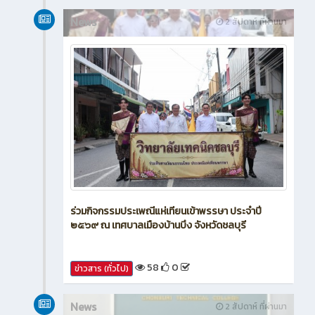
News
2 สัปดาห์ ที่ผ่านมา
ร่วมกิจกรรมประเพณีแห่เทียนเข้าพรรษา ประจำปี
๒๕๖๙ ณ เทศบาลเมืองบ้านบึง จังหวัดชลบุรี
58
0
ข่าวสาร (ทั่วไป)
News
2 สัปดาห์ ที่ผ่านมา