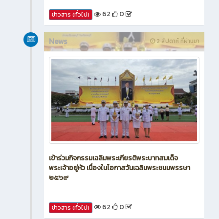
62
0
ข่าวสาร (ทั่วไป)
News
2 สัปดาห์ ที่ผ่านมา
เข้าร่วมกิจกรรมเฉลิมพระเกียรติพระบาทสมเด็จ
พระเจ้าอยู่หัว เนื่องในโอกาสวันเฉลิมพระชนมพรรษา
๒๕๖๙
62
0
ข่าวสาร (ทั่วไป)