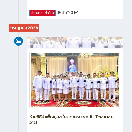
41
0
ข่าวสาร (ทั่วไป)
กรกฎาคม 2026
News
1 สัปดาห์ ที่ผ่านมา
ร่วมพิธีบำเพ็ญกุศล ในวาระครบ ๕๐ วัน (ปัญญาสม
วาร)