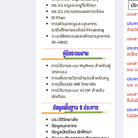
ระบบบริหารงบประมาณ MyPSD
แผนกา
ระบบบริหารจัดการสถานศึกษา
แผนกา
RMS
Chontech Digital Library
ศธ.02 ครูและครูที่ปรึกษา
ศธ.02 ตรวจสอบผลการเรียน
เอกสา
ID Plan
ประก
การพัฒนาครูและบุคลากร
ด้วยว
อาชีวศึกษาออนไลน์ Rtraining
ระบบฝึกอบรมและพัฒนาบุคลากร
เอกสา
(R-HRD)
ประก
อิเล็ก
เอกสา
การใช้งานระบบ MyRms สำหรับผู้
และ A
ปกครอง
การเพิ่มรายวิชาเข้าแถวสำหรับครู
ประก
การเชื่อมต่อ Wifi วิทยาลัย
และ A
การใช้งานระบบ VCOP สำหรับ
เอกสา
นักเรียน
ซึ่งไม
ประก