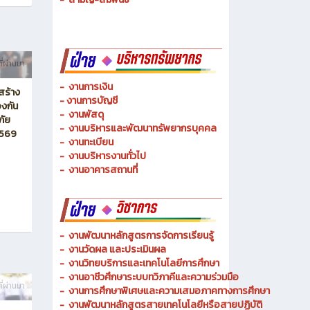
-
ช่างเมคคาทรอนิกส์ และหุ่นยนต์
-
การจัดการโลจิสติกส์
-
เทคนิคพื้นฐาน
-
เทคโนโลยีพื้นฐาน
-
สามัญ-สัมพันธ์
ที่ผ่านมา
-
งานการเงิน
สร้าง
-
งานการบัญชี
งกัน
-
งานพัสดุ
ภัย
-
งานบริหารและพัฒนาทรัพยากรบุคคล
2569
- งานทะเบียน
-
งานบริหารงานทั่วไป
-
งานอาคารสถานที่
-
งานพัฒนาหลักสูตรการจัดการเรียนรู้
-
งานวัดผล และประเมินผล