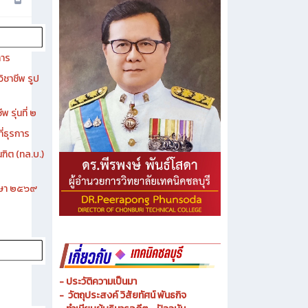
การ
ิชาชีพ รูป
 รุ่นที่ ๒
ี่ธุรการ
ฑิต (ทล.บ.)
ึกษา ๒๕๖๙