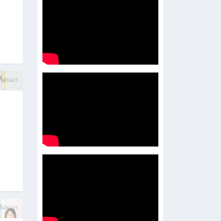
บการ
ี่ผ่านมา