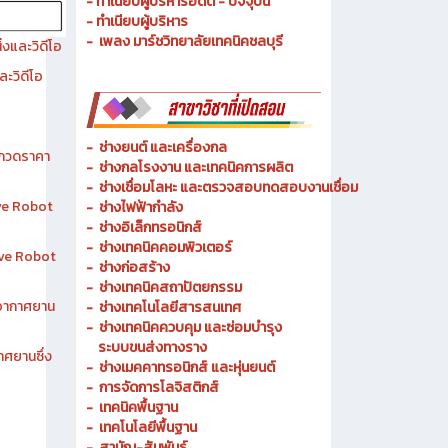
- ประวัติความเป็นมา
- วัตถุประสงค์ วิสัยทัศน์ พันธกิจ
- ทำเนียบผู้บริหารอดีต - ปัจจุบัน
- ทำเนียบผู้บริหาร
- เพลง มาร์ชวิทยาลัยเทคนิคชลบุรี
งและวิดีโอ
ละวิดีโอ
-
ช่างยนต์ และเครื่องกล
ระกวดราคา
-
ช่างกลโรงงาน และเทคนิคการผลิต
-
ช่างเชื่อมโลหะ และตรวจสอบทดสอบงานเชื่อม
ive Robot
- ช่างไฟฟ้ากำลัง
-
ช่างอิเล็กทรอนิกส์
-
ช่างเทคนิคคอมพิวเตอร์
tive Robot
-
ช่างก่อสร้าง
-
ช่างเทคนิคสถาปัตยกรรม
าอากาศยาน
-
ช่างเทคโนโลยีสารสนเทศ
-
ช่างเทคนิคควบคุม และซ่อมบำรุง
ระบบขนส่งทางราง
าศยานซึ่ง