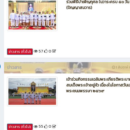
ข่าวสาร
1 สัปดาห์ ท
ร่วมพิธีบำเพ็ญกุศล ในวาระครบ ๕๐ วัน
(ปัญญาสมวาร)
57
0
ข่าวสาร (ทั่วไป)
ข่าวสาร
1 สัปดาห์ ท
เข้าร่วมกิจกรรมเฉลิมพระเกียรติพระบา
สมเด็จพระเจ้าอยู่หัว เนื่องในโอกาสวันเ
พระชนมพรรษา ๒๕๖๙