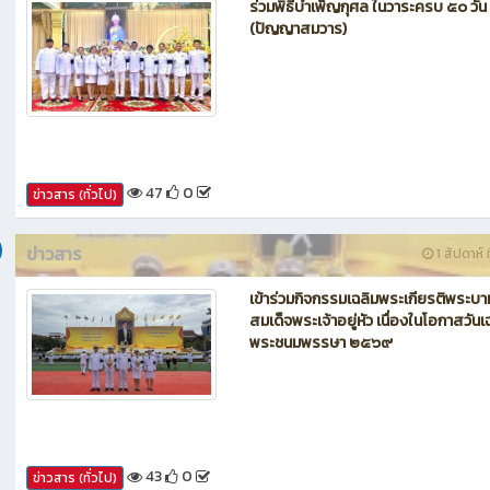
ข่าวสาร
1 สัปดาห์ ท
ร่วมพิธีบำเพ็ญกุศล ในวาระครบ ๕๐ วัน
(ปัญญาสมวาร)
47
0
ข่าวสาร (ทั่วไป)
ข่าวสาร
1 สัปดาห์ ท
เข้าร่วมกิจกรรมเฉลิมพระเกียรติพระบา
สมเด็จพระเจ้าอยู่หัว เนื่องในโอกาสวันเ
พระชนมพรรษา ๒๕๖๙