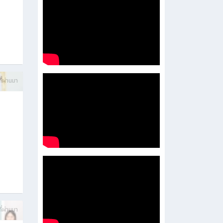
บการ
ี่ผ่านมา