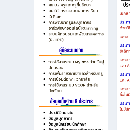
ระบบบริหารงบประมาณ MyPSD
แผนกา
ระบบบริหารจัดการสถานศึกษา
แผนกา
RMS
Chontech Digital Library
ศธ.02 ครูและครูที่ปรึกษา
ศธ.02 ตรวจสอบผลการเรียน
เอกสา
ID Plan
ประก
การพัฒนาครูและบุคลากร
ด้วยว
อาชีวศึกษาออนไลน์ Rtraining
ระบบฝึกอบรมและพัฒนาบุคลากร
เอกสา
(R-HRD)
ประก
อิเล็ก
เอกสา
การใช้งานระบบ MyRms สำหรับผู้
และ A
ปกครอง
การเพิ่มรายวิชาเข้าแถวสำหรับครู
ประก
การเชื่อมต่อ Wifi วิทยาลัย
และ A
การใช้งานระบบ VCOP สำหรับ
เอกสา
นักเรียน
ซึ่งไม
ประก