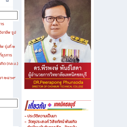
การ
ิชาชีพ รูป
 รุ่นที่ ๒
ี่ธุรการ
ฑิต (ทล.บ.)
ึกษา ๒๕๖๙