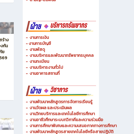
-
ช่างเมคคาทรอนิกส์ และหุ่นยนต์
-
การจัดการโลจิสติกส์
-
เทคนิคพื้นฐาน
-
เทคโนโลยีพื้นฐาน
-
สามัญ-สัมพันธ์
ี่ผ่านมา
-
งานการเงิน
สร้าง
-
งานการบัญชี
งกัน
-
งานพัสดุ
ภัย
-
งานบริหารและพัฒนาทรัพยากรบุคคล
2569
- งานทะเบียน
-
งานบริหารงานทั่วไป
-
งานอาคารสถานที่
-
งานพัฒนาหลักสูตรการจัดการเรียนรู้
-
งานวัดผล และประเมินผล