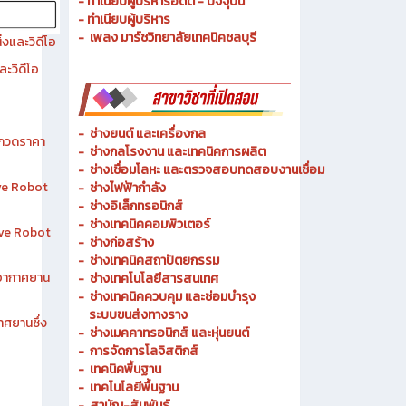
- ประวัติความเป็นมา
- วัตถุประสงค์ วิสัยทัศน์ พันธกิจ
- ทำเนียบผู้บริหารอดีต - ปัจจุบัน
- ทำเนียบผู้บริหาร
- เพลง มาร์ชวิทยาลัยเทคนิคชลบุรี
งและวิดีโอ
ละวิดีโอ
-
ช่างยนต์ และเครื่องกล
ระกวดราคา
-
ช่างกลโรงงาน และเทคนิคการผลิต
-
ช่างเชื่อมโลหะ และตรวจสอบทดสอบงานเชื่อม
ive Robot
- ช่างไฟฟ้ากำลัง
-
ช่างอิเล็กทรอนิกส์
-
ช่างเทคนิคคอมพิวเตอร์
tive Robot
-
ช่างก่อสร้าง
-
ช่างเทคนิคสถาปัตยกรรม
าอากาศยาน
-
ช่างเทคโนโลยีสารสนเทศ
-
ช่างเทคนิคควบคุม และซ่อมบำรุง
ระบบขนส่งทางราง
าศยานซึ่ง