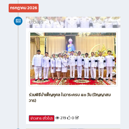
615
0
ข่าวสาร (ทั่วไป)
กรกฎาคม 2026
ข่าวสาร
1 สัปดาห์ ที่ผ่านมา
ร่วมพิธีบำเพ็ญกุศล ในวาระครบ ๕๐ วัน (ปัญญาสม
วาร)
219
0
ข่าวสาร (ทั่วไป)