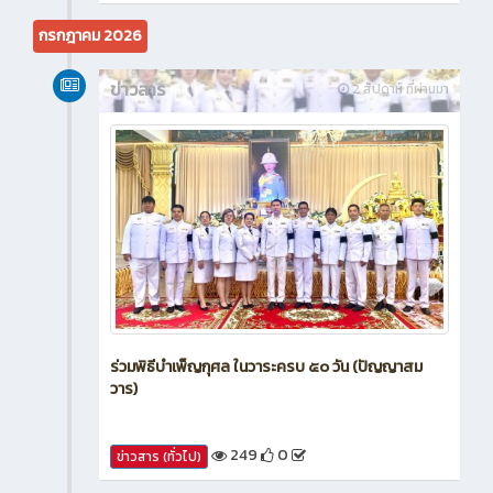
กรกฎาคม 2026
ข่าวสาร
2 สัปดาห์ ที่ผ่านมา
ร่วมพิธีบำเพ็ญกุศล ในวาระครบ ๕๐ วัน (ปัญญาสม
วาร)
249
0
ข่าวสาร (ทั่วไป)