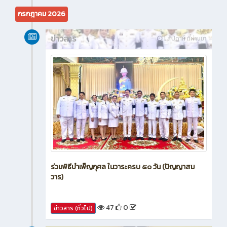
16
0
ข่าวสาร (ทั่วไป)
กรกฎาคม 2026
ข่าวสาร
1 สัปดาห์ ที่ผ่านมา
ร่วมพิธีบำเพ็ญกุศล ในวาระครบ ๕๐ วัน (ปัญญาสม
วาร)
47
0
ข่าวสาร (ทั่วไป)