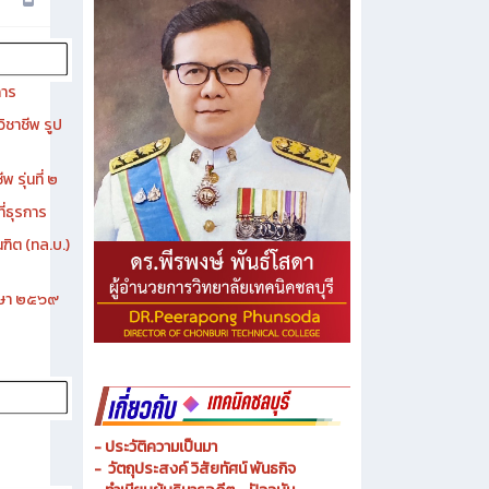
การ
ิชาชีพ รูป
 รุ่นที่ ๒
ี่ธุรการ
ฑิต (ทล.บ.)
ึกษา ๒๕๖๙