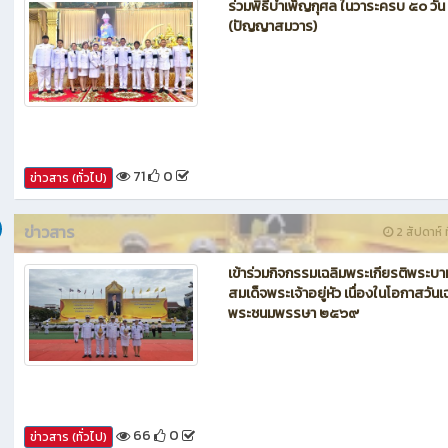
ข่าวสาร
1 สัปดาห์ ท
ร่วมพิธีบำเพ็ญกุศล ในวาระครบ ๕๐ วัน
(ปัญญาสมวาร)
71
0
ข่าวสาร (ทั่วไป)
ข่าวสาร
2 สัปดาห์ ท
เข้าร่วมกิจกรรมเฉลิมพระเกียรติพระบา
สมเด็จพระเจ้าอยู่หัว เนื่องในโอกาสวันเ
พระชนมพรรษา ๒๕๖๙