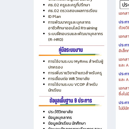
ระบบบริหารงบประมาณ MyPSD
แผนกา
ระบบบริหารจัดการสถานศึกษา
แผนกา
RMS
Chontech Digital Library
ศธ.02 ครูและครูที่ปรึกษา
ศธ.02 ตรวจสอบผลการเรียน
เอกสา
ID Plan
ประก
การพัฒนาครูและบุคลากร
ด้วยว
อาชีวศึกษาออนไลน์ Rtraining
ระบบฝึกอบรมและพัฒนาบุคลากร
เอกสา
(R-HRD)
ประก
อิเล็ก
เอกสา
การใช้งานระบบ MyRms สำหรับผู้
และ A
ปกครอง
การเพิ่มรายวิชาเข้าแถวสำหรับครู
ประก
การเชื่อมต่อ Wifi วิทยาลัย
และ A
การใช้งานระบบ VCOP สำหรับ
เอกสา
นักเรียน
ซึ่งไม
ประก