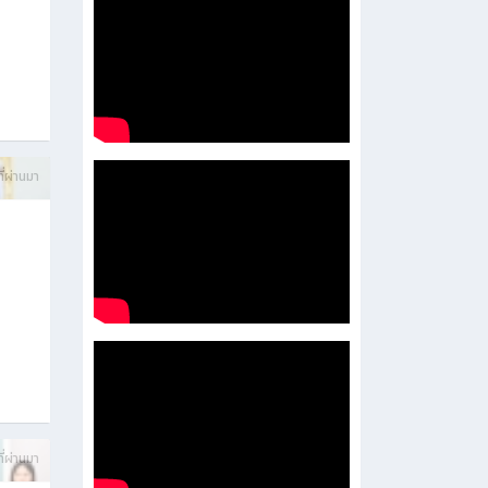
บการ
ี่ผ่านมา