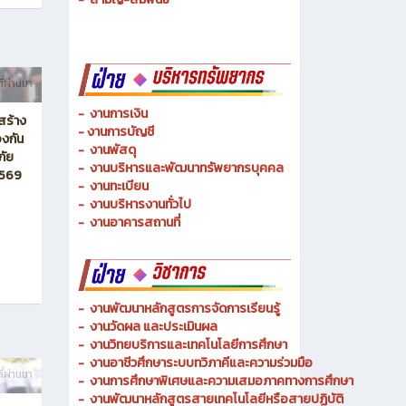
-
ช่างเมคคาทรอนิกส์ และหุ่นยนต์
-
การจัดการโลจิสติกส์
-
เทคนิคพื้นฐาน
-
เทคโนโลยีพื้นฐาน
-
สามัญ-สัมพันธ์
ี่ผ่านมา
-
งานการเงิน
สร้าง
-
งานการบัญชี
งกัน
-
งานพัสดุ
ภัย
-
งานบริหารและพัฒนาทรัพยากรบุคคล
2569
- งานทะเบียน
-
งานบริหารงานทั่วไป
-
งานอาคารสถานที่
-
งานพัฒนาหลักสูตรการจัดการเรียนรู้
-
งานวัดผล และประเมินผล