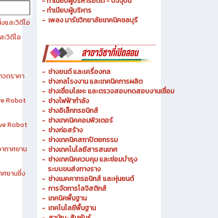
- ประวัติความเป็นมา
- วัตถุประสงค์ วิสัยทัศน์ พันธกิจ
- ทำเนียบผู้บริหารอดีต - ปัจจุบัน
- ทำเนียบผู้บริหาร
- เพลง มาร์ชวิทยาลัยเทคนิคชลบุรี
งและวิดีโอ
ละวิดีโอ
-
ช่างยนต์ และเครื่องกล
ระกวดราคา
-
ช่างกลโรงงาน และเทคนิคการผลิต
-
ช่างเชื่อมโลหะ และตรวจสอบทดสอบงานเชื่อม
ive Robot
- ช่างไฟฟ้ากำลัง
-
ช่างอิเล็กทรอนิกส์
-
ช่างเทคนิคคอมพิวเตอร์
tive Robot
-
ช่างก่อสร้าง
-
ช่างเทคนิคสถาปัตยกรรม
าอากาศยาน
-
ช่างเทคโนโลยีสารสนเทศ
-
ช่างเทคนิคควบคุม และซ่อมบำรุง
ระบบขนส่งทางราง
าศยานซึ่ง