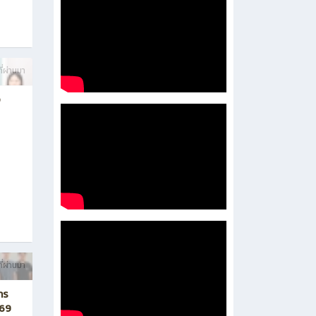
ี่ผ่านมา
อ