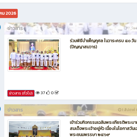
นักบิน โดรน Maintenance of Drone วิทยาลัยเทคนิคชลบุรี
คม 2026
ข่าวสาร
7 วัน ท
ร่วมพิธีบำเพ็ญกุศล ในวาระครบ ๕๐ วัน
(ปัญญาสมวาร)
37
0
ข่าวสาร (ทั่วไป)
ข่าวสาร
1 สัปดาห์ ท