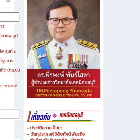
การ
ิชาชีพ รูป
 รุ่นที่ ๒
ี่ธุรการ
ฑิต (ทล.บ.)
ึกษา ๒๕๖๙