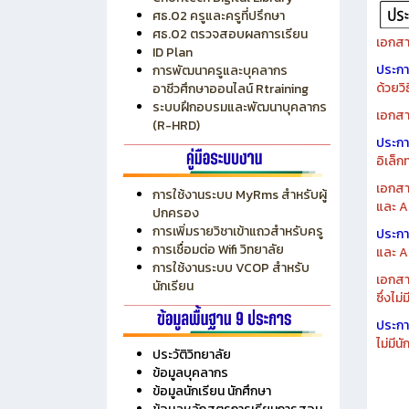
ระบบบริหารงบประมาณ MyPSD
แผนกา
ระบบบริหารจัดการสถานศึกษา
แผนกา
RMS
Chontech Digital Library
ศธ.02 ครูและครูที่ปรึกษา
ศธ.02 ตรวจสอบผลการเรียน
เอกสา
ID Plan
ประก
การพัฒนาครูและบุคลากร
ด้วยว
อาชีวศึกษาออนไลน์ Rtraining
ระบบฝึกอบรมและพัฒนาบุคลากร
เอกสา
(R-HRD)
ประก
อิเล็ก
เอกสา
การใช้งานระบบ MyRms สำหรับผู้
และ A
ปกครอง
การเพิ่มรายวิชาเข้าแถวสำหรับครู
ประก
การเชื่อมต่อ Wifi วิทยาลัย
และ A
การใช้งานระบบ VCOP สำหรับ
เอกสา
นักเรียน
ซึ่งไม
ประก