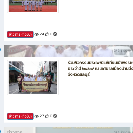
เข้าร่วมกิจกรรมเฉลิมพระเกียรติพระบา
สมเด็จพระเจ้าอยู่หัว เนื่องในโอกาสวันเ
พระชนมพรรษา ๒๕๖๙
24
0
ข่าวสาร (ทั่วไป)
ข่าวสาร
2 สัปดาห์ ท
ร่วมกิจกรรมประเพณีแห่เทียนเข้าพรรษ
ประจำปี ๒๕๖๙ ณ เทศบาลเมืองบ้านบึ
จังหวัดชลบุรี