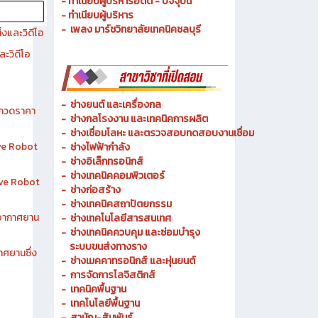
- ประวัติความเป็นมา
- วัตถุประสงค์ วิสัยทัศน์ พันธกิจ
- ทำเนียบผู้บริหารอดีต - ปัจจุบัน
- ทำเนียบผู้บริหาร
- เพลง มาร์ชวิทยาลัยเทคนิคชลบุรี
งและวิดีโอ
ละวิดีโอ
-
ช่างยนต์ และเครื่องกล
ระกวดราคา
-
ช่างกลโรงงาน และเทคนิคการผลิต
-
ช่างเชื่อมโลหะ และตรวจสอบทดสอบงานเชื่อม
ive Robot
- ช่างไฟฟ้ากำลัง
-
ช่างอิเล็กทรอนิกส์
-
ช่างเทคนิคคอมพิวเตอร์
tive Robot
-
ช่างก่อสร้าง
-
ช่างเทคนิคสถาปัตยกรรม
าอากาศยาน
-
ช่างเทคโนโลยีสารสนเทศ
-
ช่างเทคนิคควบคุม และซ่อมบำรุง
ระบบขนส่งทางราง
าศยานซึ่ง