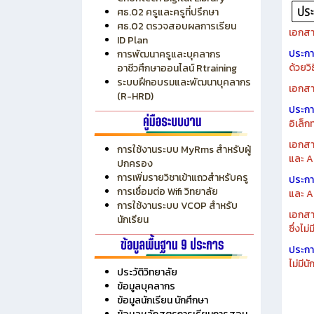
ศธ.02 ครูและครูที่ปรึกษา
ศธ.02 ตรวจสอบผลการเรียน
เอกสา
ID Plan
ประก
การพัฒนาครูและบุคลากร
ด้วยว
อาชีวศึกษาออนไลน์ Rtraining
ระบบฝึกอบรมและพัฒนาบุคลากร
เอกสา
(R-HRD)
ประก
อิเล็ก
เอกสา
การใช้งานระบบ MyRms สำหรับผู้
และ A
ปกครอง
การเพิ่มรายวิชาเข้าแถวสำหรับครู
ประก
การเชื่อมต่อ Wifi วิทยาลัย
และ A
การใช้งานระบบ VCOP สำหรับ
เอกสา
นักเรียน
ซึ่งไม
ประก
ไม่มี
ประวัติวิทยาลัย
ข้อมูลบุคลากร
ข้อมูลนักเรียน นักศึกษา