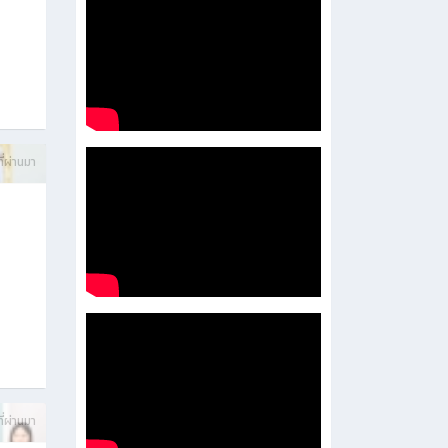
ี่ผ่านมา
ี่ผ่านมา