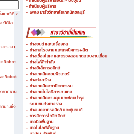
- ทำเนียบผู้บริหารอดีต - ปัจจุบัน
- ทำเนียบผู้บริหาร
- เพลง มาร์ชวิทยาลัยเทคนิคชลบุรี
งและวิดีโอ
ละวิดีโอ
-
ช่างยนต์ และเครื่องกล
ระกวดราคา
-
ช่างกลโรงงาน และเทคนิคการผลิต
-
ช่างเชื่อมโลหะ และตรวจสอบทดสอบงานเชื่อม
ive Robot
- ช่างไฟฟ้ากำลัง
-
ช่างอิเล็กทรอนิกส์
-
ช่างเทคนิคคอมพิวเตอร์
tive Robot
-
ช่างก่อสร้าง
-
ช่างเทคนิคสถาปัตยกรรม
าอากาศยาน
-
ช่างเทคโนโลยีสารสนเทศ
-
ช่างเทคนิคควบคุม และซ่อมบำรุง
ระบบขนส่งทางราง
าศยานซึ่ง
-
ช่างเมคคาทรอนิกส์ และหุ่นยนต์
-
การจัดการโลจิสติกส์
-
เทคนิคพื้นฐาน
-
เทคโนโลยีพื้นฐาน
-
สามัญ-สัมพันธ์