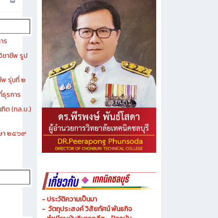
การ
ิชาชีพ รูป
 รุ่นที่ ๒
ี่ธุรการ
ฑิต (ทล.บ.)
ึกษา ๒๕๖๙
- ประวัติความเป็นมา
- วัตถุประสงค์ วิสัยทัศน์ พันธกิจ