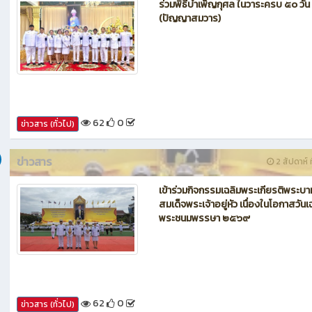
ร่วมพิธีบำเพ็ญกุศล ในวาระครบ ๕๐ วัน
(ปัญญาสมวาร)
62
0
ข่าวสาร (ทั่วไป)
ข่าวสาร
2 สัปดาห์ ท
เข้าร่วมกิจกรรมเฉลิมพระเกียรติพระบา
สมเด็จพระเจ้าอยู่หัว เนื่องในโอกาสวันเ
พระชนมพรรษา ๒๕๖๙
62
0
ข่าวสาร (ทั่วไป)