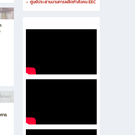
-
ศูนย์ประสานงานการผลิตกำลังคน EEC
ี่ผ่านมา
า
ง
ี่ผ่านมา
บการ