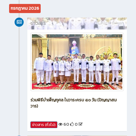
39
0
ข่าวสาร (ทั่วไป)
กรกฎาคม 2026
ข่าวสาร
1 สัปดาห์ ที่ผ่านมา
ร่วมพิธีบำเพ็ญกุศล ในวาระครบ ๕๐ วัน (ปัญญาสม
วาร)
60
0
ข่าวสาร (ทั่วไป)