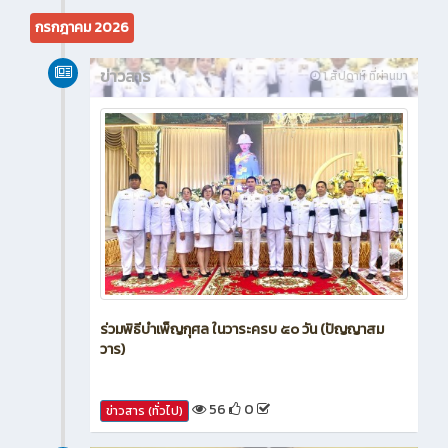
25
0
ข่าวสาร (ทั่วไป)
กรกฎาคม 2026
ข่าวสาร
1 สัปดาห์ ที่ผ่านมา
ร่วมพิธีบำเพ็ญกุศล ในวาระครบ ๕๐ วัน (ปัญญาสม
วาร)
56
0
ข่าวสาร (ทั่วไป)